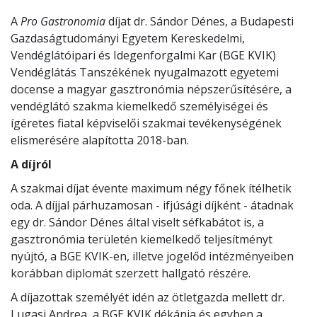
A
Pro Gastronomia
díjat dr. Sándor Dénes, a Budapesti
Gazdaságtudományi Egyetem Kereskedelmi,
Vendéglátóipari és Idegenforgalmi Kar (BGE KVIK)
Vendéglátás Tanszékének nyugalmazott egyetemi
docense a magyar gasztronómia népszerűsítésére, a
vendéglátó szakma kiemelkedő személyiségei és
ígéretes fiatal képviselői szakmai tevékenységének
elismerésére alapította 2018-ban.
A díjról
A szakmai díjat évente maximum négy főnek ítélhetik
oda. A díjjal párhuzamosan - ifjúsági díjként - átadnak
egy dr. Sándor Dénes által viselt séfkabátot is, a
gasztronómia területén kiemelkedő teljesítményt
nyújtó, a BGE KVIK-en, illetve jogelőd intézményeiben
korábban diplomát szerzett hallgató részére.
A díjazottak személyét idén az ötletgazda mellett dr.
Lugasi Andrea, a BGE KVIK dékánja és egyben a