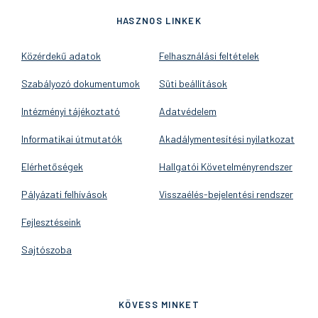
HASZNOS LINKEK
Közérdekű adatok
Felhasználási feltételek
Szabályozó dokumentumok
Süti beállítások
Intézményi tájékoztató
Adatvédelem
Informatikai útmutatók
Akadálymentesítési nyilatkozat
Elérhetőségek
Hallgatói Követelményrendszer
Pályázati felhívások
Visszaélés-bejelentési rendszer
Fejlesztéseink
Sajtószoba
KÖVESS MINKET