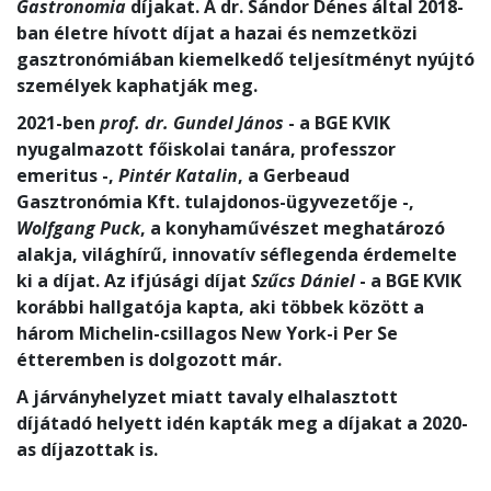
Gastronomia
díjakat. A dr. Sándor Dénes által 2018-
ban életre hívott díjat a hazai és nemzetközi
gasztronómiában kiemelkedő teljesítményt nyújtó
személyek kaphatják meg.
2021-ben
prof. dr. Gundel János
- a BGE KVIK
nyugalmazott főiskolai tanára, professzor
emeritus -,
Pintér Katalin
, a Gerbeaud
Gasztronómia Kft. tulajdonos-ügyvezetője -,
Wolfgang Puck
, a konyhaművészet meghatározó
alakja, világhírű, innovatív séflegenda érdemelte
ki a díjat. Az ifjúsági díjat
Szűcs Dániel
- a BGE KVIK
korábbi hallgatója kapta, aki többek között a
három Michelin-csillagos New York-i Per Se
étteremben is dolgozott már.
A járványhelyzet miatt tavaly elhalasztott
díjátadó helyett idén kapták meg a díjakat a 2020-
as díjazottak is.