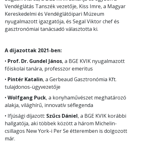
Vendéglátás Tanszék vezetője, Kiss Imre, a Magyar
Kereskedelmi és Vendéglátóipari Múzeum
nyugalmazott igazgatója, és Segal Viktor chef és
gasztronómiai tanácsadó választotta ki.
A díjazottak 2021-ben:
•
Prof. Dr. Gundel János
, a BGE KVIK nyugalmazott
főiskolai tanára, professzor emeritus
•
Pintér Katalin
, a Gerbeaud Gasztronómia Kft.
tulajdonos-ügyvezetője
•
Wolfgang Puck
, a konyhaművészet meghatározó
alakja, világhírű, innovatív séflegenda
• Ifjúsági díjazott:
Szűcs Dániel
, a BGE KVIK korábbi
hallgatója, aki többek között a három Michelin-
csillagos New York-i Per Se étteremben is dolgozott
már.