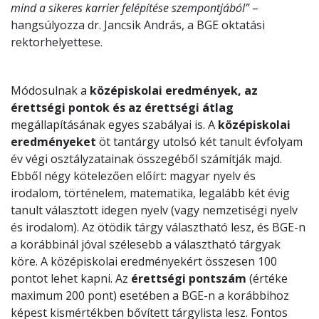
mind a sikeres karrier felépítése szempontjából”
–
hangsúlyozza dr. Jancsik András, a BGE oktatási
rektorhelyettese.
Módosulnak a
középiskolai eredmények, az
érettségi pontok és az érettségi átlag
megállapításának egyes szabályai is. A
középiskolai
eredményeket
öt tantárgy utolsó két tanult évfolyam
év végi osztályzatainak összegéből számítják majd.
Ebből négy kötelezően előírt: magyar nyelv és
irodalom, történelem, matematika, legalább két évig
tanult választott idegen nyelv (vagy nemzetiségi nyelv
és irodalom). Az ötödik tárgy választható lesz, és BGE-n
a korábbinál jóval szélesebb a választható tárgyak
köre. A középiskolai eredményekért összesen 100
pontot lehet kapni. Az
érettségi pontszám
(értéke
maximum 200 pont) esetében a BGE-n a korábbihoz
képest kismértékben bővített tárgylista lesz. Fontos