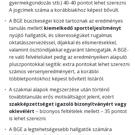
gyermekgondozás stb.) 40-40 pontot lehet szerezni.
A jogcímek száma a korábbiakhoz képest bővült.
A BGE büszkeségei közé tartoznak az eredményes
tanulás mellett
kiemelkedő sportteljesítményt
nyújtó hallgatók, és sikerességüket rugalmas
oktatásszervezéssel, díjakkal és elismerésekkel,
valamint ösztöndíjakkal egyaránt támogatják. A BGE-
re való felvételüket pedig az eredményeiken alapuló
pluszpontokkal segítik: extra pontokat lehet szerezni
számos versenyeredményért, a korábbi
többletpontokhoz képest bővített listáról.
A szakmai alapok megszerzése után történő
továbbtanulás erős motiváltságot jelent, ezért
szakképzettséget igazoló bizonyítványért vagy
oklevélért
– bizonyos feltételek mellett – 35 pontot
is lehet szerezni.
A BGE a legtehetségesebb hallgatók számára