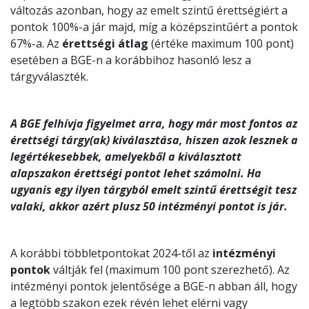
változás azonban, hogy az emelt szintű érettségiért a
pontok 100%-a jár majd, míg a középszintűért a pontok
67%-a. Az
érettségi átlag
(értéke maximum 100 pont)
esetében a BGE-n a korábbihoz hasonló lesz a
tárgyválaszték.
A BGE felhívja figyelmet arra, hogy már most fontos az
érettségi tárgy(ak) kiválasztása, hiszen azok lesznek a
legértékesebbek, amelyekből a kiválasztott
alapszakon érettségi pontot lehet számolni. Ha
ugyanis egy ilyen tárgyból emelt szintű érettségit tesz
valaki, akkor azért plusz 50 intézményi pontot is jár.
A korábbi többletpontokat 2024-től az
intézményi
pontok
váltják fel (maximum 100 pont szerezhető). Az
intézményi pontok jelentősége a BGE-n abban áll, hogy
a legtöbb szakon ezek révén lehet elérni vagy