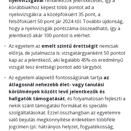
nyelvvizsgával
rendelkezők jelentkezését, így a
korábbiakhoz képest több pontot ad a
nyelvvizsgákra: a középfokúért 35 pont, a
felsőfokúért 50 pont jár 2024-től. További újdonság,
hogy a nyelvvizsgák pontszáma összeadható, így a
jelentkező akár 100 pontot is elérhet.
Az egyetem az
emelt szintű érettségit
nemcsak
előírja, de jutalmazza is: vizsgatárgyanként 50 pontot
kap az a jelentkező, aki legalább 45%-os eredményű
vizsgát tesz érettségi pontot adó tárgyból.
Az egyetem alapvető fontosságúnak tartja
az
átlagosnál nehezebb élet- vagy tanulási
körülmények között levő jelentkezők és
hallgatók támogatását
, és folyamatosan fejleszti a
nekik szánt támogatási formákat és speciális
szolgáltatásokat. Ezzel összhangban az egyetemre
való bejutás megkönnyítése érdekében többféle
jogcímen (pl.: hátrányos helyzet, fogyatékosság,