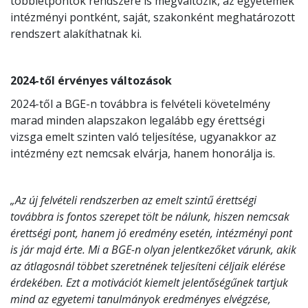
többletpontok rendszere is megváltozik, az egyetemek
intézményi pontként, saját, szakonként meghatározott
rendszert alakíthatnak ki.
2024-től érvényes változások
2024-től a BGE-n továbbra is felvételi követelmény
marad minden alapszakon legalább egy érettségi
vizsga emelt szinten való teljesítése, ugyanakkor az
intézmény ezt nemcsak elvárja, hanem honorálja is.
„Az új felvételi rendszerben az emelt szintű érettségi
továbbra is fontos szerepet tölt be nálunk, hiszen nemcsak
érettségi pont, hanem jó eredmény esetén, intézményi pont
is jár majd érte. Mi a BGE-n olyan jelentkezőket várunk, akik
az átlagosnál többet szeretnének teljesíteni céljaik elérése
érdekében. Ezt a motivációt kiemelt jelentőségűnek tartjuk
mind az egyetemi tanulmányok eredményes elvégzése,