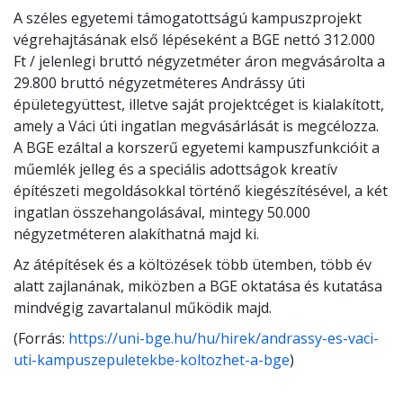
A széles egyetemi támogatottságú kampuszprojekt
végrehajtásának első lépéseként a BGE nettó 312.000
Ft / jelenlegi bruttó négyzetméter áron megvásárolta a
29.800 bruttó négyzetméteres Andrássy úti
épületegyüttest, illetve saját projektcéget is kialakított,
amely a Váci úti ingatlan megvásárlását is megcélozza.
A BGE ezáltal a korszerű egyetemi kampuszfunkcióit a
műemlék jelleg és a speciális adottságok kreatív
építészeti megoldásokkal történő kiegészítésével, a két
ingatlan összehangolásával, mintegy 50.000
négyzetméteren alakíthatná majd ki.
Az átépítések és a költözések több ütemben, több év
alatt zajlanának, miközben a BGE oktatása és kutatása
mindvégig zavartalanul működik majd.
(Forrás:
https://uni-bge.hu/hu/hirek/andrassy-es-vaci-
uti-kampuszepuletekbe-koltozhet-a-bge
)