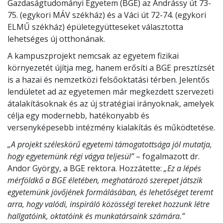
Gazdaságtudományi Egyetem (BGE) az Andrássy út 73-
75. (egykori MÁV székház) és a Váci út 72-74. (egykori
ELMŰ székház) épületegyütteseket választotta
lehetséges új otthonának.
A kampuszprojekt nemcsak az egyetem fizikai
környezetét újítja meg, hanem erősíti a BGE presztízsét
is a hazai és nemzetközi felsőoktatási térben. Jelentős
lendületet ad az egyetemen már megkezdett szervezeti
átalakításoknak és az új stratégiai irányoknak, amelyek
célja egy modernebb, hatékonyabb és
versenyképesebb intézmény kialakítás és működtetése.
„A projekt széleskörű egyetemi támogatottsága jól mutatja,
hogy egyetemünk régi vágya teljesül”
– fogalmazott dr.
Andor György, a BGE rektora. Hozzátette:
„Ez a lépés
mérföldkő a BGE életében, meghatározó szerepet játszik
egyetemünk jövőjének formálásában, és lehetőséget teremt
arra, hogy valódi, inspiráló közösségi tereket hozzunk létre
hallgatóink, oktatóink és munkatársaink számára.”