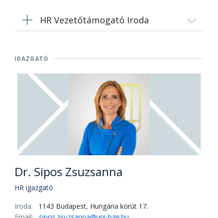
HR Vezetőtámogató Iroda
IGAZGATÓ
Dr. Sipos Zsuzsanna
HR igazgató
Iroda:
1143 Budapest, Hungária körút 17.
Email:
sipos.zsuzsanna@uni-bge.hu