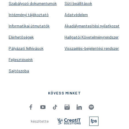
Szabályozó dokumentumok
Süti beállítások
Intézményi tájékoztató
Adatvédelem
Informatikai útmutatók
Akadálymentesítési nyilatkozat
Elérhetőségek
Hallgatói Követelményrendszer
Pályázati felhívások
Visszaélés-bejelentési rendszer
Fejlesztéseink
Sajtószoba
KÖVESS MINKET
készítette