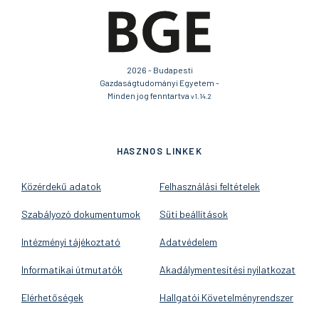
2026 - Budapesti
Gazdaságtudományi Egyetem -
Minden jog fenntartva
v1.14.2
HASZNOS LINKEK
Közérdekű adatok
Felhasználási feltételek
Szabályozó dokumentumok
Süti beállítások
Intézményi tájékoztató
Adatvédelem
Informatikai útmutatók
Akadálymentesítési nyilatkozat
Elérhetőségek
Hallgatói Követelményrendszer