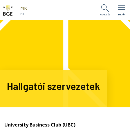
Ugrás a tartalomra
MK
MK
KERESÉS
MENÜ
Hallgatói szervezetek
University Business Club (UBC)