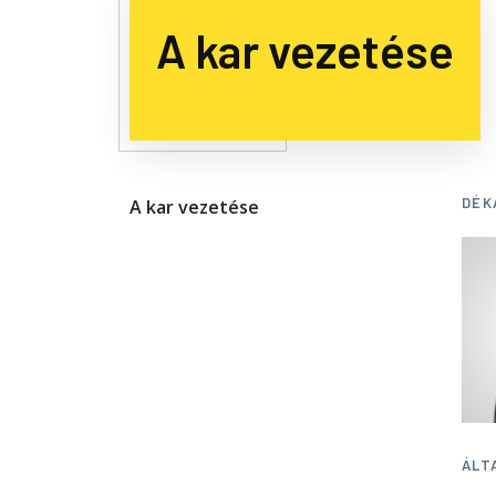
A kar vezetése
DÉK
A kar vezetése
ÁLT