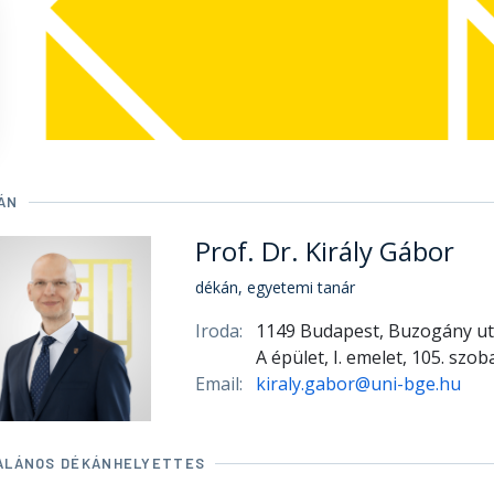
ÁN
Prof. Dr. Király Gábor
dékán, egyetemi tanár
Iroda:
1149 Budapest, Buzogány ut
A épület, I. emelet, 105. szob
Email:
kiraly.gabor@uni-bge.hu
ALÁNOS DÉKÁNHELYETTES