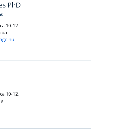
nes PhD
ns
ca 10-12.
zoba
-bge.hu
s
ca 10-12.
ba