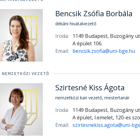
Bencsik Zsófia Borbála
dékáni hivatalvezető
Iroda:
1149 Budapest, Buzogány ut
A épület 106.
Email:
bencsik.zsofia@uni-bge.hu
I NEMZETKÖZI VEZETŐ
Szirtesné Kiss Ágota
nemzetközi kari vezető, mestertanár
Iroda:
1149 Budapest, Buzogány ut
A épület, I.emelet, 120-es sz
Email:
szirtesnekiss.agota@uni-bg