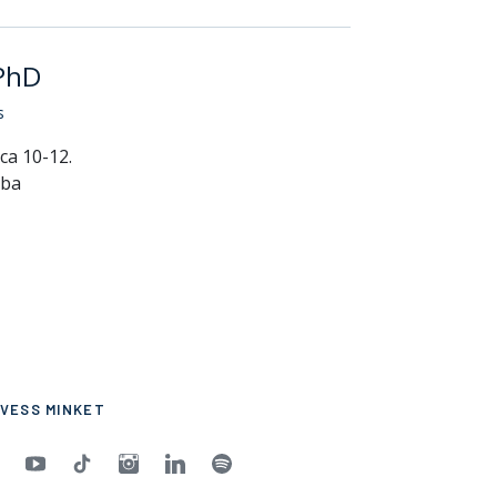
 PhD
s
ca 10-12.
oba
VESS MINKET