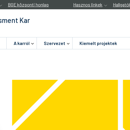
BGE központi honlap
Hasznos linkek
Hallgató
sment Kar
A karról
Szervezet
Kiemelt projektek