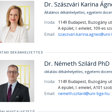
Dr. Szászvári Karina Ág
Általános dékánhelyettes, egyetemi doce
Iroda:
1149 Budapest, Buzogány ut
A épület, I. emelet, 109-es s
Email:
szaszvari.karina.agnes@uni
ATÁSI DÉKÁNHELYETTES
Dr. Németh Szilárd PhD
oktatási dékánhelyettes, egyetemi docen
Iroda:
1149 Budapest, Buzogány ut
A épület, I. emelet, A101 szo
Email:
nemeth.szilard@uni-bge.hu
ÁNI HIVATALVEZETŐ