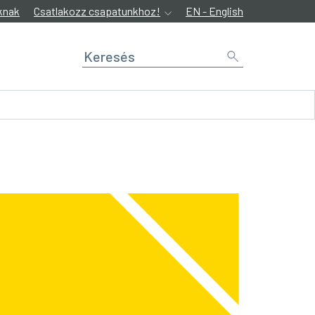
knak
Csatlakozz csapatunkhoz!
EN - English