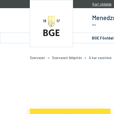
Ugrás a tartalomra
Kari oldalak
Menedz
MK
BGE Főoldal
Szervezet
>
Szervezeti felépítés
>
A kar vezetése