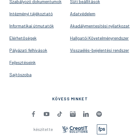
Szabályozó dokumentumok
Süti beállítások
Intézményi tájékoztató
Adatvédelem
Informatikai útmutatók
Akadálymentesítési nyilatkozat
Elérhetőségek
Hallgatói Követelményrendszer
Pályázati felhívások
Visszaélés-bejelentési rendszer
Fejlesztéseink
Sajtószoba
KÖVESS MINKET
készítette