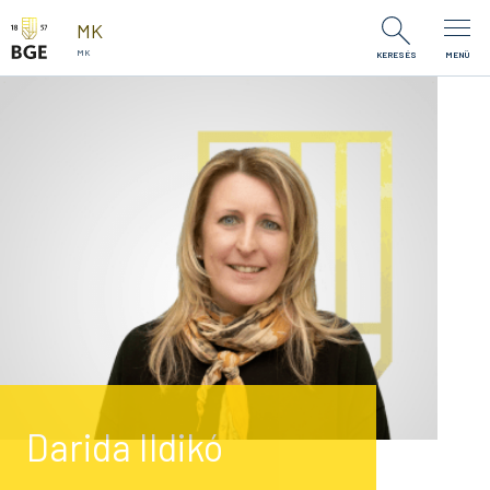
Ugrás a tartalomra
MK
MK
KERESÉS
MENÜ
Darida Ildikó