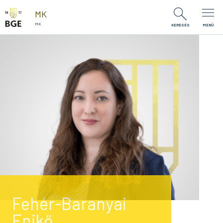
Ugrás a tartalomra
MK
MK
KERESÉS
MENÜ
Fehér-Baranyai
Enikő