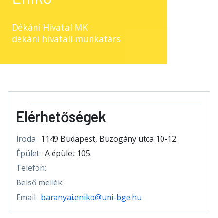
Dékáni Hivatal MK
dékáni hivatali munkatárs
Elérhetőségek
Iroda:
1149 Budapest, Buzogány utca 10-12.
Épület:
A épület 105.
Telefon:
Belső mellék:
Email:
baranyai.eniko@uni-bge.hu