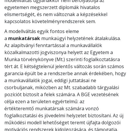
modellváltás ugyanakkor nem befolyásolja az
egyetemen megszerzett diplomák hivatalos
elismertségét, és nem változnak a képzésekkel
kapcsolatos követelményrendszerek sem.
A modellváltás egyik fontos eleme
a
munkatársak
munkaügyi helyzetének átalakulása.
Az alapítványi fenntartással a munkavállalók
közalkalmazotti jogviszonya helyett az Egyetem a
Munka törvénykönyve (Mt.) szerinti foglalkoztatásra
tért át. E kétségtelenül jelentős változás során számos
garancia épült be a rendszerbe annak érdekében, hogy
a munkavállalók jogai, eddigi juttatásai ne
csorbuljanak, miközben az Mt. szabadabb tárgyalási
pozíciót biztosít a felek számára. A BGE vezetésének
célja ezen a területen egyértelmű: az
értékteremtő munkatársak számára vonzó
foglalkoztatási és jövedelmi helyzetet biztosítani. Az új
működési modell lehetőséget teremt újfajta dolgozói
motivációs rendszerek kidolgozására, és támogatja,