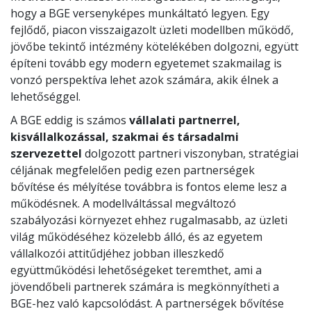
hogy a BGE versenyképes munkáltató legyen. Egy
fejlődő, piacon visszaigazolt üzleti modellben működő,
jövőbe tekintő intézmény kötelékében dolgozni, együtt
építeni tovább egy modern egyetemet szakmailag is
vonzó perspektíva lehet azok számára, akik élnek a
lehetőséggel.
A BGE eddig is számos
vállalati partnerrel,
kisvállalkozással, szakmai és társadalmi
szervezettel
dolgozott partneri viszonyban, stratégiai
céljának megfelelően pedig ezen partnerségek
bővítése és mélyítése továbbra is fontos eleme lesz a
működésnek. A modellváltással megváltozó
szabályozási környezet ehhez rugalmasabb, az üzleti
világ működéséhez közelebb álló, és az egyetem
vállalkozói attitűdjéhez jobban illeszkedő
együttműködési lehetőségeket teremthet, ami a
jövendőbeli partnerek számára is megkönnyítheti a
BGE-hez való kapcsolódást. A partnerségek bővítése