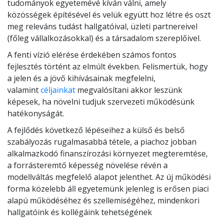
tudományok egyetemévé kíván válni, amely
közösségek építésével és velük együtt hoz létre és oszt
meg releváns tudást hallgatóival, üzleti partnereivel
(főleg vállalkozásokkal) és a társadalom szereplőivel.
A fenti vízió elérése érdekében számos fontos
fejlesztés történt az elmúlt években. Felismertük, hogy
a jelen és a jövő kihívásainak megfelelni,
valamint
céljainkat
megvalósítani akkor leszünk
képesek, ha növelni tudjuk szervezeti működésünk
hatékonyságát.
A fejlődés következő lépéseihez a külső és belső
szabályozás rugalmasabbá tétele, a piachoz jobban
alkalmazkodó finanszírozási környezet megteremtése,
a forrásteremtő képesség növelése révén a
modellváltás megfelelő alapot jelenthet. Az új működési
forma közelebb áll egyetemünk jelenleg is erősen piaci
alapú működéséhez és szellemiségéhez, mindenkori
hallgatóink és kollégáink tehetségének