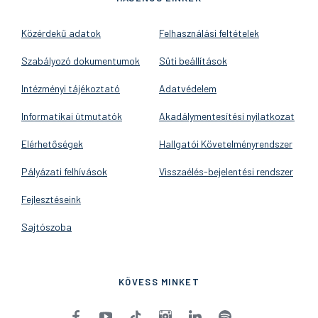
Közérdekű adatok
Felhasználási feltételek
Szabályozó dokumentumok
Süti beállítások
Intézményi tájékoztató
Adatvédelem
Informatikai útmutatók
Akadálymentesítési nyilatkozat
Elérhetőségek
Hallgatói Követelményrendszer
Pályázati felhívások
Visszaélés-bejelentési rendszer
Fejlesztéseink
Sajtószoba
KÖVESS MINKET