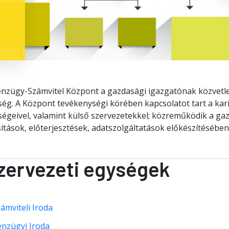
énzügy-Számvitel Központ a gazdasági igazgatónak közvetle
ég. A Központ tevékenységi körében kapcsolatot tart a kari
égeivel, valamint külső szervezetekkel; közreműködik a ga
ítások, előterjesztések, adatszolgáltatások előkészítésében
zervezeti egységek
ámviteli Iroda
énzügyi Iroda