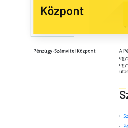
Központ
Pénzügy-Számvitel Központ
A P
egys
egys
utas
S
Sz
P