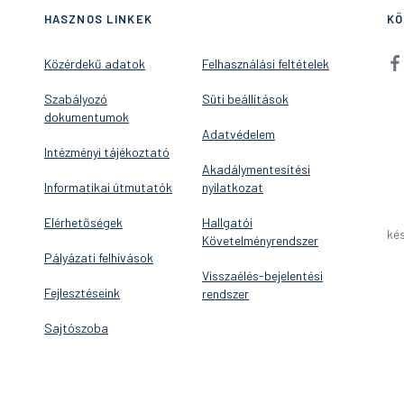
HASZNOS LINKEK
KÖ
Közérdekű adatok
Felhasználási feltételek
Szabályozó
Süti beállítások
dokumentumok
Adatvédelem
Intézményi tájékoztató
Akadálymentesítési
Informatikai útmutatók
nyilatkozat
Elérhetőségek
Hallgatói
kés
Követelményrendszer
Pályázati felhívások
Visszaélés-bejelentési
Fejlesztéseink
rendszer
Sajtószoba