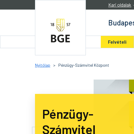
Ugrás a tartalomra
Kari oldalak
Budapes
Felvételi
Nyitólap
>
Pénzügy-Számvitel Központ
Pénzügy-
Számvitel