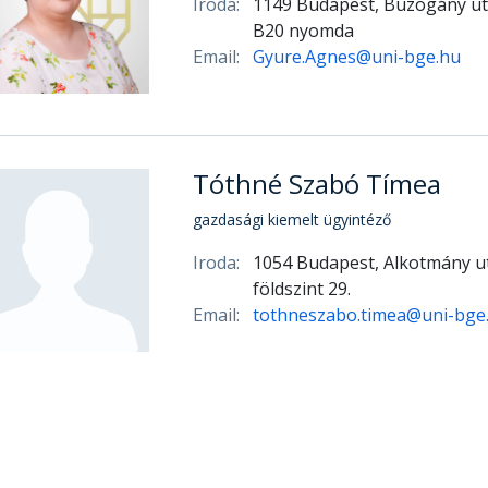
Iroda:
1149 Budapest, Buzogány ut
B20 nyomda
Email:
Gyure.Agnes@uni-bge.hu
Tóthné Szabó Tímea
gazdasági kiemelt ügyintéző
Iroda:
1054 Budapest, Alkotmány ut
földszint 29.
Email:
tothneszabo.timea@uni-bge