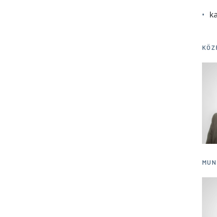
ka
KÖZ
MUN