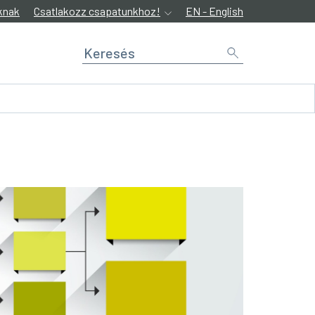
knak
Csatlakozz csapatunkhoz!
EN - English