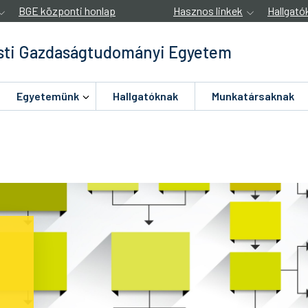
BGE központi honlap
Hasznos linkek
Hallgató
ti Gazdaságtudományi Egyetem
Egyetemünk
Hallgatóknak
Munkatársaknak