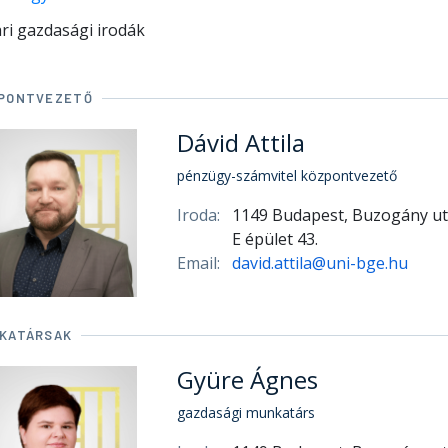
ri gazdasági irodák
PONTVEZETŐ
Dávid Attila
pénzügy-számvitel központvezető
Iroda:
1149 Budapest, Buzogány ut
E épület 43.
Email:
david.attila@uni-bge.hu
KATÁRSAK
Gyüre Ágnes
gazdasági munkatárs