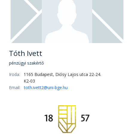
Tóth Ivett
pénzügyi szakértő
Iroda:
1165 Budapest, Diósy Lajos utca 22-24.
K2-03
Email:
toth.ivett2@uni-bge.hu