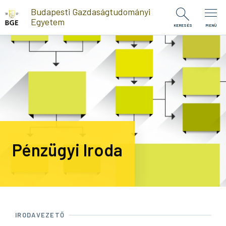
Ugrás a tartalomra
Budapesti Gazdaságtudományi
Egyetem
KERESÉS
MENÜ
Pénzügyi Iroda
IRODAVEZETŐ