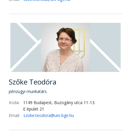
Szőke Teodóra
pénzügyi munkatárs
Iroda:
1149 Budapest, Buzogány utca 11-13.
E épület 21
Email:
szoke.teodora@uni-bge.hu