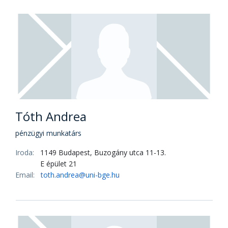
Tóth Andrea
pénzügyi munkatárs
Iroda:
1149 Budapest, Buzogány utca 11-13.
E épület 21
Email:
toth.andrea@uni-bge.hu