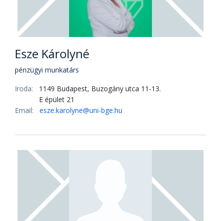
Esze Károlyné
pénzügyi munkatárs
Iroda:
1149 Budapest, Buzogány utca 11-13.
E épület 21
Email:
esze.karolyne@uni-bge.hu