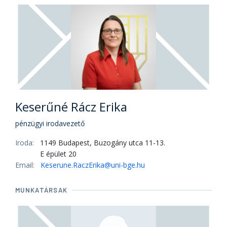
Keserűné Rácz Erika
pénzügyi irodavezető
Iroda:
1149 Budapest, Buzogány utca 11-13.
E épület 20
Email:
Keserune.RaczErika@uni-bge.hu
MUNKATÁRSAK