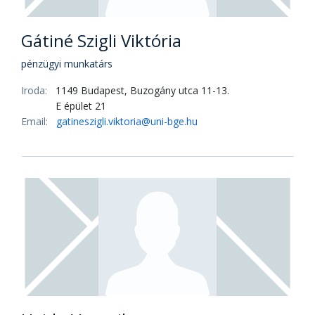
Gátiné Szigli Viktória
pénzügyi munkatárs
Iroda:
1149 Budapest, Buzogány utca 11-13.
E épület 21
Email:
gatineszigli.viktoria@uni-bge.hu