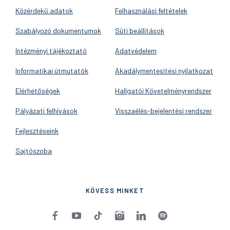
Közérdekű adatok
Felhasználási feltételek
Szabályozó dokumentumok
Süti beállítások
Intézményi tájékoztató
Adatvédelem
Informatikai útmutatók
Akadálymentesítési nyilatkozat
Elérhetőségek
Hallgatói Követelményrendszer
Pályázati felhívások
Visszaélés-bejelentési rendszer
Fejlesztéseink
Sajtószoba
KÖVESS MINKET