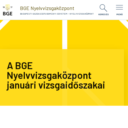
Ugrás a tartalomra
BGE Nyelvvizsgaközpont
BUDAPESTI GAZDASÁGTUDOMÁNYI EGYETEM - NYELVVIZSGAKÖZPONT
KERESÉS
MENÜ
A BGE
Nyelvvizsgaközpont
januári vizsgaidőszakai