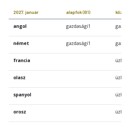
2027. január
alapfok (B1)
középf
angol
gazdasági1
gazdas
német
gazdasági1
gazdas
francia
üzleti2
olasz
üzleti2
spanyol
üzleti2
orosz
üzleti2