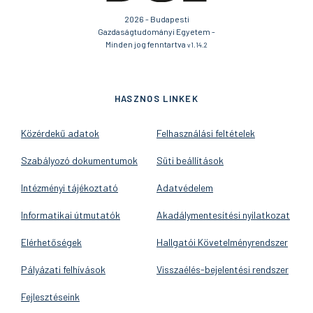
2026 - Budapesti
Gazdaságtudományi Egyetem -
Minden jog fenntartva
v1.14.2
HASZNOS LINKEK
Közérdekű adatok
Felhasználási feltételek
Szabályozó dokumentumok
Süti beállítások
Intézményi tájékoztató
Adatvédelem
Informatikai útmutatók
Akadálymentesítési nyilatkozat
Elérhetőségek
Hallgatói Követelményrendszer
Pályázati felhívások
Visszaélés-bejelentési rendszer
Fejlesztéseink