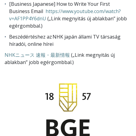
[Business Japanese] How to Write Your First
Business Email
https://www.youtube.com/watch?
v=AF1PP4Y6dnU
(„Link megnyitás új ablakban” jobb
egérgombbal.)
Beszédértéshez az NHK japán állami TV társaság
híradói, online hírei
NHKニュース 速報・最新情報
(„Link megnyitás új
ablakban” jobb egérgombbal.)