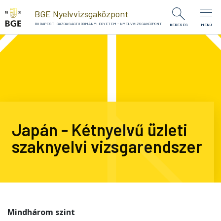
Ugrás a tartalomra
BGE Nyelvvizsgaközpont
BUDAPESTI GAZDASÁGTUDOMÁNYI EGYETEM - NYELVVIZSGAKÖZPONT
KERESÉS
MENÜ
Japán - Kétnyelvű üzleti
szaknyelvi vizsgarendszer
Mindhárom szint