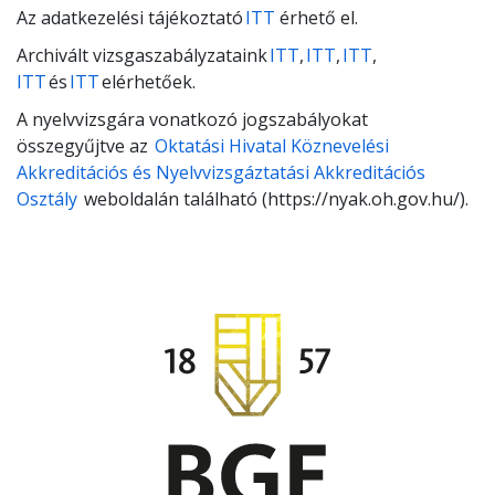
Az adatkezelési tájékoztató
ITT
érhető el.
Archivált vizsgaszabályzataink
ITT
,
ITT
,
ITT
,
ITT
és
ITT
elérhetőek.
A nyelvvizsgára vonatkozó jogszabályokat
összegyűjtve az
Oktatási Hivatal Köznevelési
Akkreditációs és Nyelvvizsgáztatási Akkreditációs
Osztály
weboldalán található (https://nyak.oh.gov.hu/).