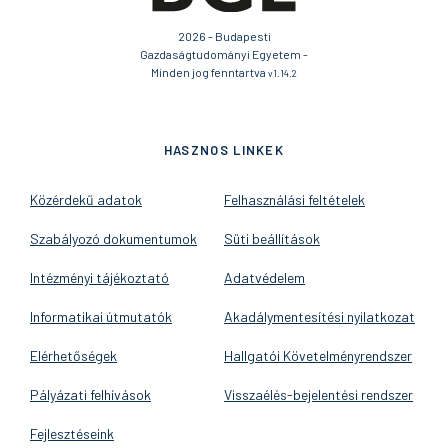
2026 - Budapesti
Gazdaságtudományi Egyetem -
Minden jog fenntartva
v1.14.2
HASZNOS LINKEK
Közérdekű adatok
Felhasználási feltételek
Szabályozó dokumentumok
Süti beállítások
Intézményi tájékoztató
Adatvédelem
Informatikai útmutatók
Akadálymentesítési nyilatkozat
Elérhetőségek
Hallgatói Követelményrendszer
Pályázati felhívások
Visszaélés-bejelentési rendszer
Fejlesztéseink