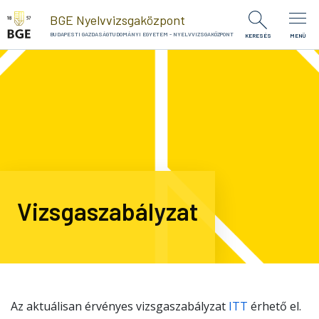
Ugrás a tartalomra
BGE Nyelvvizsgaközpont
BUDAPESTI GAZDASÁGTUDOMÁNYI EGYETEM - NYELVVIZSGAKÖZPONT
KERESÉS
MENÜ
Vizsgaszabályzat
Az aktuálisan érvényes vizsgaszabályzat
ITT
érhető el.