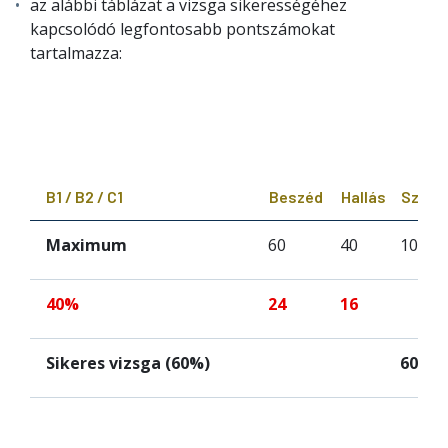
az alábbi táblázat a vizsga sikerességéhez
kapcsolódó legfontosabb pontszámokat
tartalmazza:
B1 / B2 / C1
Beszéd
Hallás
Szóbel
Maximum
60
40
100
40%
24
16
Sikeres vizsga (60%)
60