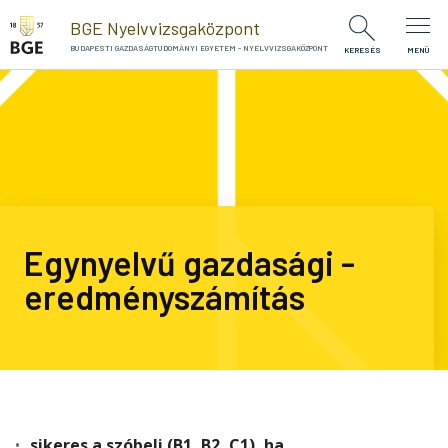
Ugrás a tartalomra
BGE Nyelvvizsgaközpont
BUDAPESTI GAZDASÁGTUDOMÁNYI EGYETEM - NYELVVIZSGAKÖZPONT
KERESÉS
MENÜ
Egynyelvű gazdasági -
eredményszámítás
sikeres a szóbeli (B1, B2, C1), ha