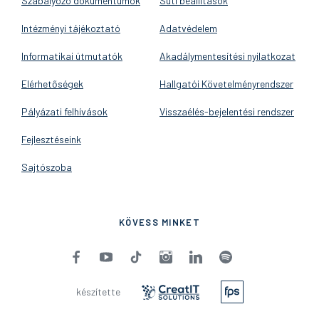
Szabályozó dokumentumok
Süti beállítások
Intézményi tájékoztató
Adatvédelem
Informatikai útmutatók
Akadálymentesítési nyilatkozat
Elérhetőségek
Hallgatói Követelményrendszer
Pályázati felhívások
Visszaélés-bejelentési rendszer
Fejlesztéseink
Sajtószoba
KÖVESS MINKET
készítette