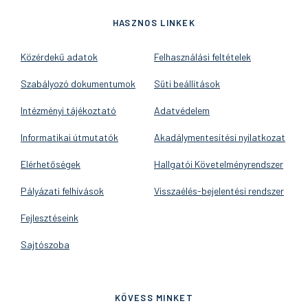
HASZNOS LINKEK
Közérdekű adatok
Felhasználási feltételek
Szabályozó dokumentumok
Süti beállítások
Intézményi tájékoztató
Adatvédelem
Informatikai útmutatók
Akadálymentesítési nyilatkozat
Elérhetőségek
Hallgatói Követelményrendszer
Pályázati felhívások
Visszaélés-bejelentési rendszer
Fejlesztéseink
Sajtószoba
KÖVESS MINKET