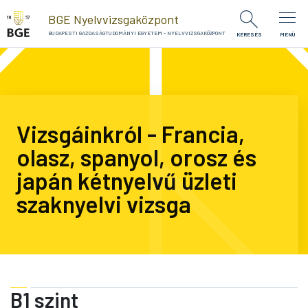
Ugrás a tartalomra
BGE Nyelvvizsgaközpont
BUDAPESTI GAZDASÁGTUDOMÁNYI EGYETEM - NYELVVIZSGAKÖZPONT
KERESÉS
MENÜ
Vizsgáinkról - Francia,
olasz, spanyol, orosz és
japán kétnyelvű üzleti
szaknyelvi vizsga
B1 szint