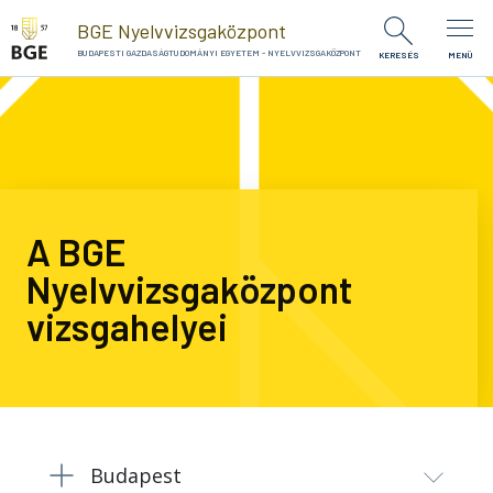
Ugrás a tartalomra
BGE Nyelvvizsgaközpont
BUDAPESTI GAZDASÁGTUDOMÁNYI EGYETEM - NYELVVIZSGAKÖZPONT
KERESÉS
MENÜ
A BGE
Nyelvvizsgaközpont
vizsgahelyei
Budapest