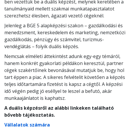
ben vezettük be a duális képzést, melynek keretében a
tanulmányaid mellett szakmai munkatapasztalatot
szerezhetsz élesben, ágazati vezető cégeknél.
Jelenleg a BGE 5 alapképzési szakon – gazdálkodási és
menedzsment, kereskedelem és marketing, nemzetközi
gazdálkodás, pénzügy és számvitel, turizmus-
vendéglátás – folyik duális képzés.
Nemcsak elméleti áttekintést adunk egy-egy témáról,
hanem konkrét gyakorlati példákon keresztül, partner
cégek szakértőinek bevonásával mutatjuk be, hogy hol
tart éppen a piac. A sikeres felvételit követően a képzés
teljes időtartamára fizetést is kapsz a cégtől. A képzési
idő végén pedig jó eséllyel te leszel a befutó, akár
munkaajánlatot is kaphatsz.
A duális képzésről az alábbi linkeken található
bővebb tájékoztatás.
Vállalatok számára