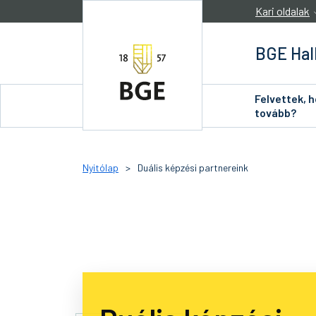
Ugrás a tartalomra
Kari oldalak
BGE Hal
Felvettek, 
tovább?
Nyitólap
>
Duális képzési partnereink