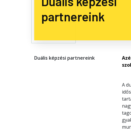
Duális képzési
partnereink
Duális képzési partnereink
Azé
szo
A du
idő
tart
nagy
tag
gyak
mun