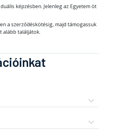
duális képzésben. Jelenleg az Egyetem öt
szen a szerződéskötésig, majd támogassuk
 alább találjátok.
ációinkat