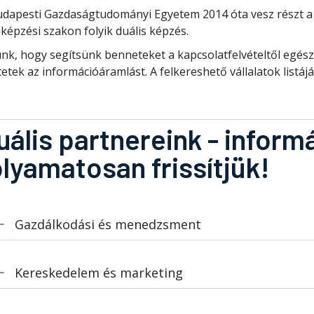
udapesti Gazdaságtudományi Egyetem 2014 óta vesz részt a 
képzési szakon folyik duális képzés.
unk, hogy segítsünk benneteket a kapcsolatfelvételtől egé
etek az információáramlást. A felkereshető vállalatok listáját
uális partnereink - inform
olyamatosan frissítjük!
Gazdálkodási és menedzsment
Kereskedelem és marketing