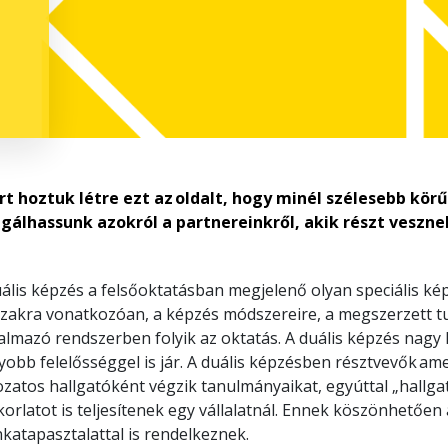
rt hoztuk létre ezt az oldalt, hogy minél szélesebb kör
lgálhassunk azokról a partnereinkről, akik részt veszne
ális képzés a felsőoktatásban megjelenő olyan speciális kép
szakra vonatkozóan, a képzés módszereire, a megszerzett t
almazó rendszerben folyik az oktatás. A duális képzés nagy
obb felelősséggel is jár. A duális képzésben résztvevők ame
ozatos hallgatóként végzik tanulmányaikat, egyúttal „hallg
orlatot is teljesítenek egy vállalatnál. Ennek köszönhetőe
katapasztalattal is rendelkeznek.