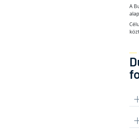
A B
alap
Cél
közt
D
f