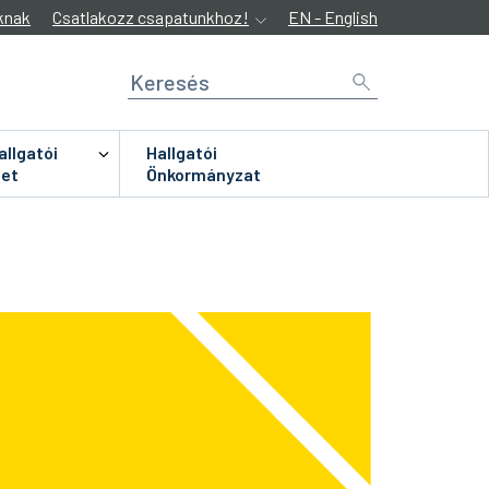
knak
Csatlakozz csapatunkhoz!
EN - English
allgatói
Hallgatói
let
Önkormányzat