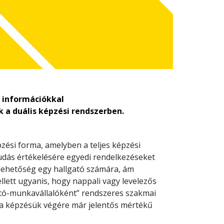
ű információkkal
k a duális képzési rendszerben.
zési forma, amelyben a teljes képzési
udás értékelésére egyedi rendelkezéseket
 lehetőség egy hallgató számára, ám
llett ugyanis, hogy nappali vagy levelezős
ató-munkavállalóként” rendszeres szakmai
n a képzésük végére már jelentős mértékű