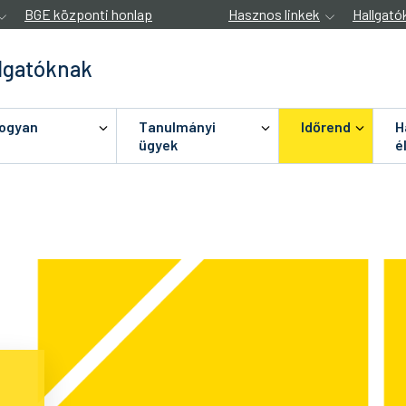
BGE központi honlap
Hasznos linkek
Hallgató
lgatóknak
hogyan
Tanulmányi
Időrend
H
ügyek
é