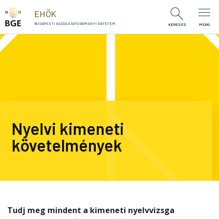
Ugrás a tartalomra
EHÖK
BUDAPESTI GAZDASÁGTUDOMÁNYI EGYETEM
KERESÉS
MENÜ
Nyelvi kimeneti
követelmények
Tudj meg mindent a kimeneti nyelvvizsga