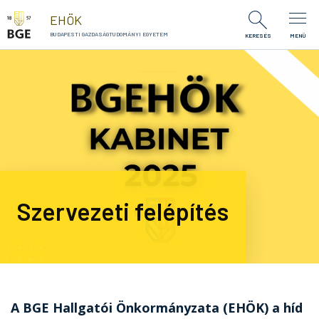
Ugrás a tartalomra
EHÖK
BUDAPESTI GAZDASÁGTUDOMÁNYI EGYETEM
KERESÉS
MENÜ
Szervezeti felépítés
A BGE Hallgatói Önkormányzata (EHÖK) a híd