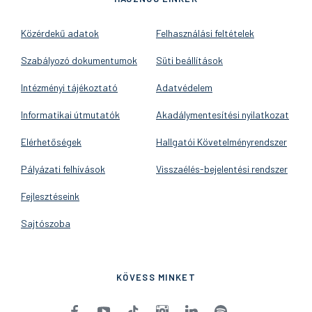
Közérdekű adatok
Felhasználási feltételek
Szabályozó dokumentumok
Süti beállítások
Intézményi tájékoztató
Adatvédelem
Informatikai útmutatók
Akadálymentesítési nyilatkozat
Elérhetőségek
Hallgatói Követelményrendszer
Pályázati felhívások
Visszaélés-bejelentési rendszer
Fejlesztéseink
Sajtószoba
KÖVESS MINKET