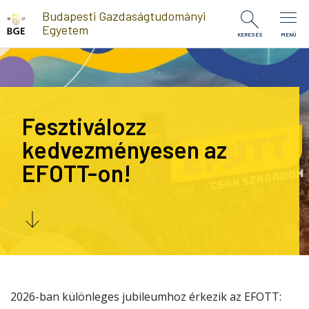
Ugrás a tartalomra
Budapesti Gazdaságtudományi
Egyetem
KERESÉS
MENÜ
Fesztiválozz
kedvezményesen az
EFOTT-on!
2026-ban különleges jubileumhoz érkezik az EFOTT: