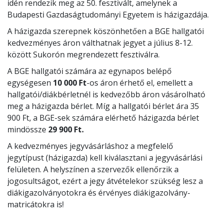
idén rendezik meg az 50. fesztivált, amelynek a
Budapesti Gazdaságtudományi Egyetem is házigazdája.
A házigazda szerepnek köszönhetően a BGE hallgatói
kedvezményes áron válthatnak jegyet a július 8-12.
között Sukorón megrendezett fesztiválra.
A BGE hallgatói számára az egynapos belépő
egységesen
10 000 Ft
-os áron érhető el, emellett a
hallgatói/diákbérletnél is kedvezőbb áron vásárolható
meg a házigazda bérlet. Míg a hallgatói bérlet ára 35
900 Ft, a BGE-sek számára elérhető házigazda bérlet
mindössze
29 900 Ft.
A kedvezményes jegyvásárláshoz a megfelelő
jegytípust (házigazda) kell kiválasztani a jegyvásárlási
felületen. A helyszínen a szervezők ellenőrzik a
jogosultságot, ezért a jegy átvételekor szükség lesz a
diákigazolványotokra és érvényes diákigazolvány-
matricátokra is!