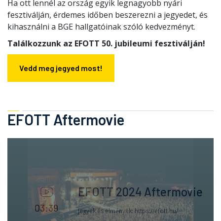
Ha ott lennél az ország egyik legnagyobb nyári
fesztiválján, érdemes időben beszerezni a jegyedet, és
kihasználni a BGE hallgatóinak szóló kedvezményt.
Találkozzunk az EFOTT 50. jubileumi fesztiválján!
Vedd meg jegyed most!
EFOTT Aftermovie
EFOTT 2024 Aftermovie
03:39
Jegyek és élmények: https://efott.hu/