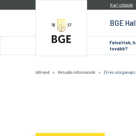
Ugrás a tartalomra
Kari oldalak
BGE Hal
Felvettek, 
tovább?
Időrend
>
Aktuális információk
>
ZH és vizsganapt