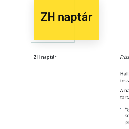
ZH naptár
ZH naptár
Fris
Hall
tes
A na
tart
E
ke
je