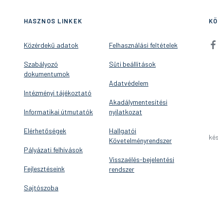
HASZNOS LINKEK
KÖ
Közérdekű adatok
Felhasználási feltételek
Szabályozó
Süti beállítások
dokumentumok
Adatvédelem
Intézményi tájékoztató
Akadálymentesítési
Informatikai útmutatók
nyilatkozat
Elérhetőségek
Hallgatói
kés
Követelményrendszer
Pályázati felhívások
Visszaélés-bejelentési
Fejlesztéseink
rendszer
Sajtószoba