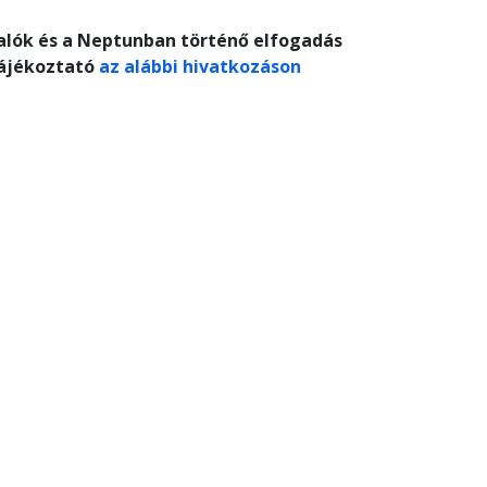
alók és a Neptunban történő elfogadás
tájékoztató
az alábbi hivatkozáson