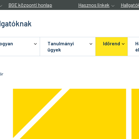
BGE központi honlap
Hasznos linkek
Hallgató
lgatóknak
hogyan
Tanulmányi
Időrend
H
ügyek
é
ár