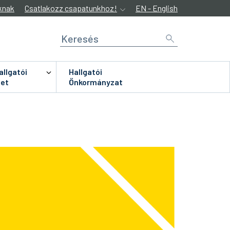
knak
Csatlakozz csapatunkhoz!
EN - English
allgatói
Hallgatói
let
Önkormányzat