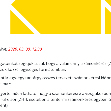
sítve:
2026. 03. 09. 12:30
gatóinkat segítjük azzal, hogy a valamennyi számonkérés (ZH
szük közzé, egységes formátumban.
ptár egy-egy tantárgy összes tervezett számonkérési időpon
almaz:
gyértelműen látható, hogy a számonkérésre a vizsgaközpon
rül-e sor (ZH-k esetében a tentermi számonkérés egyben ó
lent).