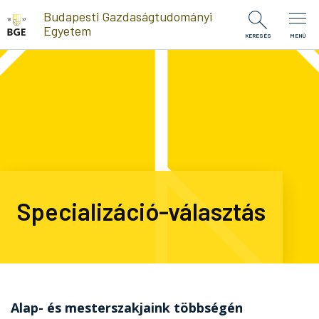
Ugrás a tartalomra
Budapesti Gazdaságtudományi
Egyetem
KERESÉS
MENÜ
Specializáció-választás
Alap- és mesterszakjaink többségén