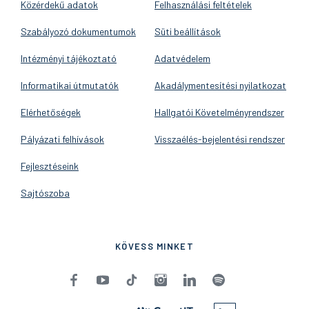
Közérdekű adatok
Felhasználási feltételek
Szabályozó dokumentumok
Süti beállítások
Intézményi tájékoztató
Adatvédelem
Informatikai útmutatók
Akadálymentesítési nyilatkozat
Elérhetőségek
Hallgatói Követelményrendszer
Pályázati felhívások
Visszaélés-bejelentési rendszer
Fejlesztéseink
Sajtószoba
KÖVESS MINKET