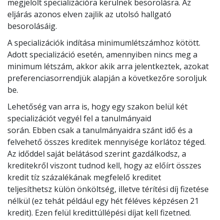
megjelölt specializációra kerülnek besorolásra. Az
eljárás azonos elven zajlik az utolsó hallgató
besorolásáig.
A specializációk indítása minimumlétszámhoz kötött.
Adott specializáció esetén, amennyiben nincs meg a
minimum létszám, akkor akik arra jelentkeztek, azokat
preferenciasorrendjük alapján a következőre soroljuk
be.
Lehetőség van arra is, hogy egy szakon belül két
specializációt vegyél fel a tanulmányaid
során. Ebben csak a tanulmányaidra szánt idő és a
felvehető összes kreditek mennyisége korlátoz téged.
Az időddel saját belátásod szerint gazdálkodsz, a
kreditekről viszont tudnod kell, hogy az előírt összes
kredit tíz százalékának megfelelő kreditet
teljesíthetsz külön önköltség, illetve térítési díj fizetése
nélkül (ez tehát például egy hét féléves képzésen 21
kredit). Ezen felül kredittúllépési díjat kell fizetned.