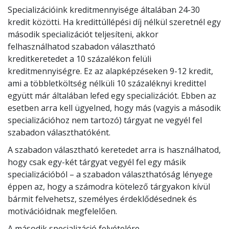
Specializációink kreditmennyisége általában 24-30
kredit közötti. Ha kredittúllépési díj nélkül szeretnél egy
második specializációt teljesíteni, akkor
felhasználhatod szabadon választható
kreditkeretedet a 10 százalékon felüli
kreditmennyiségre. Ez az alapképzéseken 9-12 kredit,
ami a többletköltség nélküli 10 százaléknyi kredittel
együtt már általában lefed egy specializációt. Ebben az
esetben arra kell ügyelned, hogy más (vagyis a második
specializációhoz nem tartozó) tárgyat ne vegyél fel
szabadon választhatóként.
A szabadon választható keretedet arra is használhatod,
hogy csak egy-két tárgyat vegyél fel egy másik
specializációból – a szabadon választhatóság lényege
éppen az, hogy a számodra kötelező tárgyakon kívül
bármit felvehetsz, személyes érdeklődésednek és
motivációidnak megfelelően.
A második specializáció felvételére