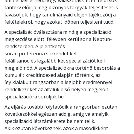
amit el kell érned, hogy választhass. Ezen felül sok
tanterv előírja még bizonyos tárgyak teljesítését is.
Javasoljuk, hogy tanulmányaid elején tájékozódj a
feltételekről, hogy azokat időben teljesíteni tudd.
A specializációválasztásra mindig a specializáció
megkezdése előtti félévben kerül sor a Neptun-
rendszerben. A jelentkezés
során preferencia sorrendet kell
felállítanod és legalább két specializációt kell
megjelölnöd. A specializációkra történő besorolás a
kumulált kreditindexed alapján történik, az
így kialakult rangsorban a legjobb eredménnyel
rendelkezőket az általuk első helyen megjelölt
specializációra soroljuk be.
Az eljárás tovább folytatódik a rangsorban ezután
következőkkel egészen addig, amíg valamelyik
specializáció létszámkerete be nem telik.
Akik ezután következnek, azok a másodikként