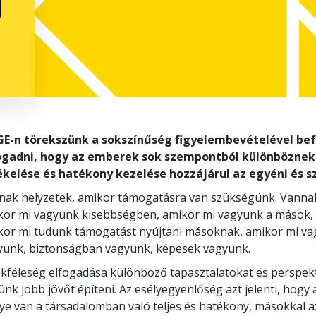
g
GE-n törekszünk a sokszínűség figyelembevételével be
ogadni, hogy az emberek sok szempontból különböznek
ékelése és hatékony kezelése hozzájárul az egyéni és s
nak helyzetek, amikor támogatásra van szükségünk. Vannak 
kor mi vagyunk kisebbségben, amikor mi vagyunk a mások, a
kor mi tudunk támogatást nyújtani másoknak, amikor mi v
yunk, biztonságban vagyunk, képesek vagyunk.
okféleség elfogadása különböző tapasztalatokat és perspek
nk jobb jövőt építeni. Az esélyegyenlőség azt jelenti, hog
ye van a társadalomban való teljes és hatékony, másokkal 