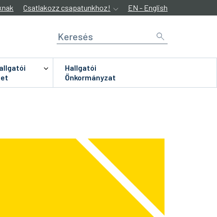
knak
Csatlakozz csapatunkhoz!
EN - English
allgatói
Hallgatói
let
Önkormányzat