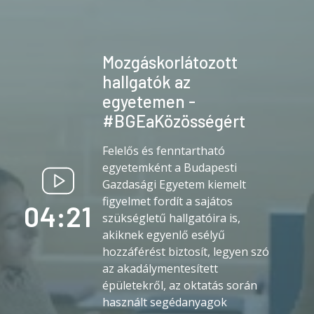
Mozgáskorlátozott
hallgatók az
egyetemen -
#BGEaKözösségért
Felelős és fenntartható
egyetemként a Budapesti
Gazdasági Egyetem kiemelt
figyelmet fordít a sajátos
04:21
szükségletű hallgatóira is,
akiknek egyenlő esélyű
hozzáférést biztosít, legyen szó
az akadálymentesített
épületekről, az oktatás során
használt segédanyagok