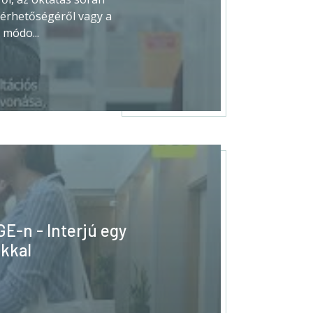
érhetőségéről vagy a
 módo...
GE-n - Interjú egy
nkkal