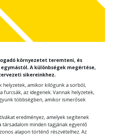
fogadó környezetet teremteni, és
 egymástól. A különbségek megértése,
zervezeti sikereinkhez.
helyzetek, amikor kilógunk a sorból,
 furcsák, az idegenek. Vannak helyzetek,
agyunk többségben, amikor ismerősek
tívákat eredményez, amelyek segítenek
y a társadalom minden tagjának egyenlő
azonos alapon történő részvételhez. Az