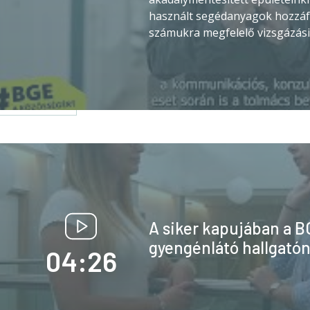
használt segédanyagok hozzáf
számukra megfelelő vizsgázási
A siker kapujában a B
gyengénlátó hallgató
04:26