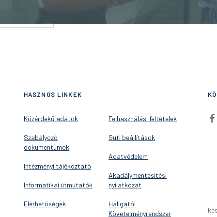
HASZNOS LINKEK
KÖ
Közérdekű adatok
Felhasználási feltételek
Szabályozó
Süti beállítások
dokumentumok
Adatvédelem
Intézményi tájékoztató
Akadálymentesítési
Informatikai útmutatók
nyilatkozat
Elérhetőségek
Hallgatói
kés
Követelményrendszer