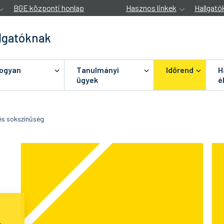
BGE központi honlap
Hasznos linkek
Hallgató
lgatóknak
hogyan
Tanulmányi
Időrend
H
ügyek
é
és sokszínűség