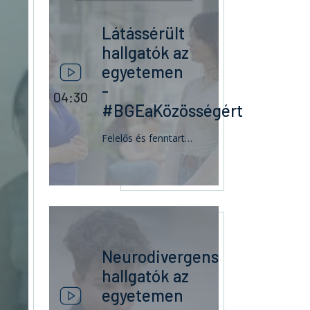
Látássérült
hallgatók az
egyetemen
-
04:30
#BGEaKözösségért
Felelős és fenntartható egyetemként kiemelt figyelmet fordítunk a sajátos szükségletű hallgatóinkra is, akiknek egyenlő esélyű hozzáférést biztosítunk, legyen szó az akadálymentesített épületeinkről, az oktatás során használt segédanyagok hozzáférhetőségéről vagy a számukra megfelelő vizsgázási módo...
Neurodivergens
hallgatók az
egyetemen