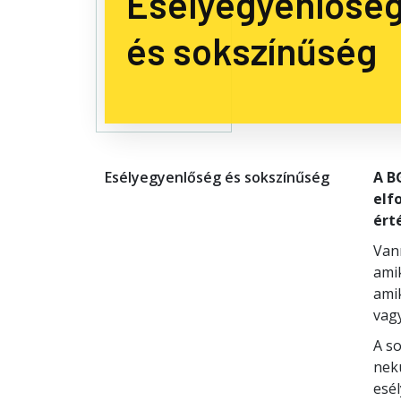
Esélyegyenlősé
és sokszínűség
Esélyegyenlőség és sokszínűség
A B
elf
ért
Van
ami
ami
vag
A s
nekü
esél