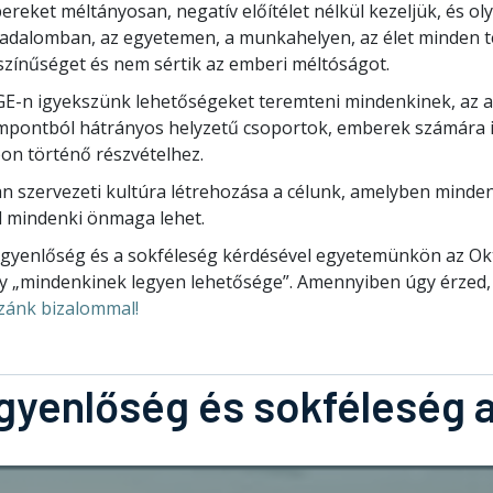
reket méltányosan, negatív előítélet nélkül kezeljük, és ol
sadalomban, az egyetemen, a munkahelyen, az élet minden te
színűséget és nem sértik az emberi méltóságot.
GE-n igyekszünk lehetőségeket teremteni mindenkinek, az al
mpontból hátrányos helyzetű csoportok, emberek számára is
pon történő részvételhez.
n szervezeti kultúra létrehozása a célunk, amelyben mindenk
l mindenki önmaga lehet.
egyenlőség és a sokféleség kérdésével egyetemünkön az Ok
y „mindenkinek legyen lehetősége”. Amennyiben úgy érzed,
zánk bizalommal!
gyenlőség és sokféleség