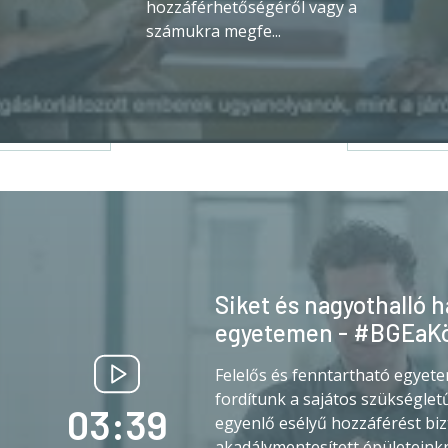
hozzáférhetőségéről vagy a
számukra megfe...
Siket és nagyothalló h
egyetemen - #BGEaKö
Felelős és fenntartható egyete
fordítunk a sajátos szükségletű
03:39
egyenlő esélyű hozzáférést biz
akadálymentesített épületeinkr