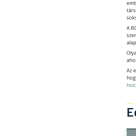
embe
tár
sok
A B
sze
ala
Olya
aho
Az 
hog
hoz
E