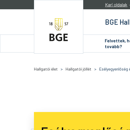
Ugrás a tartalomra
Kari oldalak
BGE Hal
Felvettek, 
tovább?
Hallgatói élet
>
Hallgatói jóllét
>
Esélyegyenlőség 