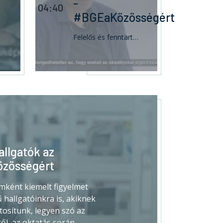
-
04:40
#BGEaKözösségért
Felelős és fenntartható egyetemként kiemelt figyelmet fordítunk a sajátos szükségletű hallgatóinkra is, akiknek egyenlő esélyű hozzáférést biztosítunk, legyen szó az akadálymentesített épületeinkről, az oktatás során használt segédanyagok hozzáférhetőségéről vagy a számukra megfelelő vizsgázási módo...
allgatók az
zösségért
mként kiemelt figyelmet
 hallgatóinkra is, akiknek
tosítunk, legyen szó az
ől, az oktatás során