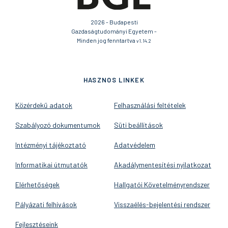
2026 - Budapesti
Gazdaságtudományi Egyetem -
Minden jog fenntartva
v1.14.2
HASZNOS LINKEK
Közérdekű adatok
Felhasználási feltételek
Szabályozó dokumentumok
Süti beállítások
Intézményi tájékoztató
Adatvédelem
Informatikai útmutatók
Akadálymentesítési nyilatkozat
Elérhetőségek
Hallgatói Követelményrendszer
Pályázati felhívások
Visszaélés-bejelentési rendszer
Fejlesztéseink