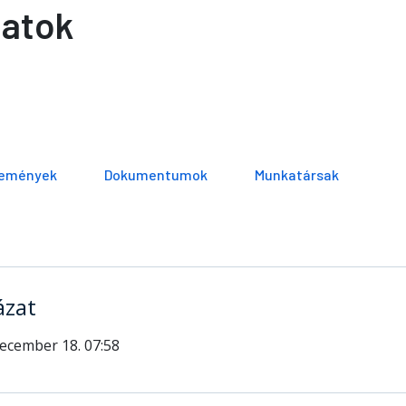
latok
emények
Dokumentumok
Munkatársak
ázat
december 18. 07:58