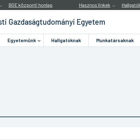
BGE központi honlap
Hasznos linkek
Hallgató
ti Gazdaságtudományi Egyetem
Egyetemünk
Hallgatóknak
Munkatársaknak