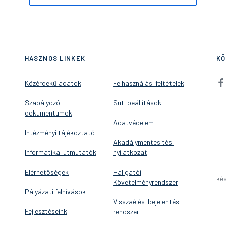
HASZNOS LINKEK
KÖ
Közérdekű adatok
Felhasználási feltételek
Szabályozó
Süti beállítások
dokumentumok
Adatvédelem
Intézményi tájékoztató
Akadálymentesítési
Informatikai útmutatók
nyilatkozat
Elérhetőségek
Hallgatói
kés
Követelményrendszer
Pályázati felhívások
Visszaélés-bejelentési
Fejlesztéseink
rendszer