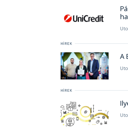
Pá
ha
Uto
HÍREK
A 
Uto
HÍREK
Il
Uto