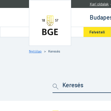
Ugrás a tartalomra
Kari oldalak
Budapes
Felvételi
Nyitólap
>
Keresés