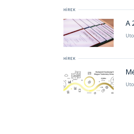
HÍREK
A 
Uto
HÍREK
Mé
Uto