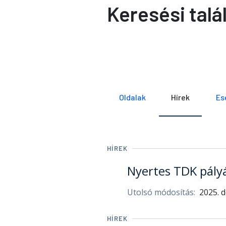
Keresési talá
Oldalak
Hírek
Es
HÍREK
Nyertes TDK pály
Utolsó módosítás:
2025. 
HÍREK