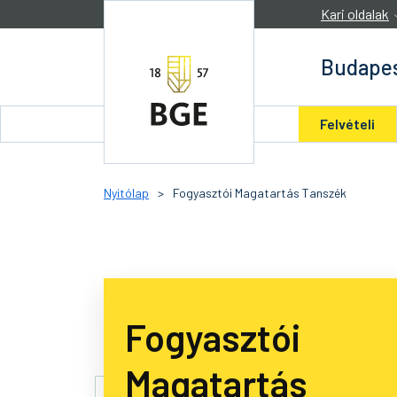
Ugrás a tartalomra
Kari oldalak
Budapes
Felvételi
Nyitólap
>
Fogyasztói Magatartás Tanszék
Fogyasztói
Magatartás