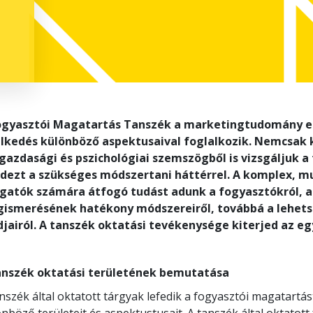
ogyasztói Magatartás Tanszék a marketingtudomány egy 
elkedés különböző aspektusaival foglalkozik. Nemcsak
gazdasági és pszichológiai szemszögből is vizsgáljuk a 
dezt a szükséges módszertani háttérrel. A komplex, mul
lgatók számára átfogó tudást adunk a fogyasztókról, a
ismerésének hatékony módszereiről, továbbá a lehets
jairól. A tanszék oktatási tevékenysége kiterjed az e
anszék oktatási területének bemutatása
nszék által oktatott tárgyak lefedik a fogyasztói magatartás