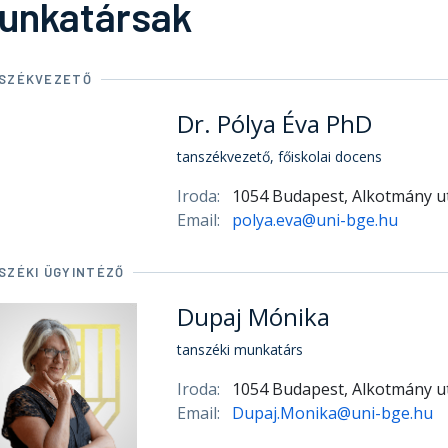
unkatársak
SZÉKVEZETŐ
Dr. Pólya Éva PhD
tanszékvezető, főiskolai docens
Iroda:
1054 Budapest, Alkotmány ut
Email:
polya.eva@uni-bge.hu
SZÉKI ÜGYINTÉZŐ
Dupaj Mónika
tanszéki munkatárs
Iroda:
1054 Budapest, Alkotmány ut
Email:
Dupaj.Monika@uni-bge.hu