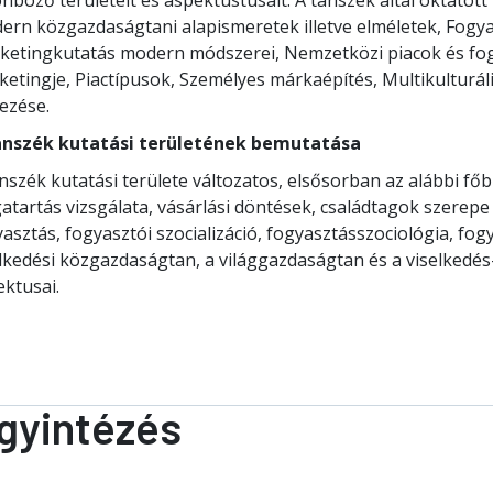
nböző területeit és aspektustusait. A tanszék által oktatot
ern közgazdaságtani alapismeretek illetve elméletek, Fogya
ketingkutatás modern módszerei, Nemzetközi piacok és fog
etingje, Piactípusok, Személyes márkaépítés, Multikulturáli
vezése.
anszék kutatási területének bemutatása
nszék kutatási területe változatos, elsősorban az alábbi főbb
tartás vizsgálata, vásárlási döntések, családtagok szerepe 
asztás, fogyasztói szocializáció, fogyasztásszociológia, fog
elkedési közgazdaságtan, a világgazdaságtan és a viselked
ektusai.
gyintézés