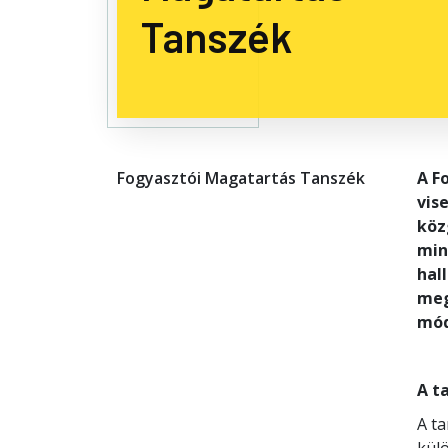
Tanszék
Fogyasztói Magatartás Tanszék
A F
vis
köz
min
hal
meg
mód
A t
A ta