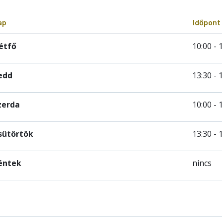
ap
Időpont
étfő
10:00 - 
edd
13:30 - 
zerda
10:00 - 
sütörtök
13:30 - 
éntek
nincs