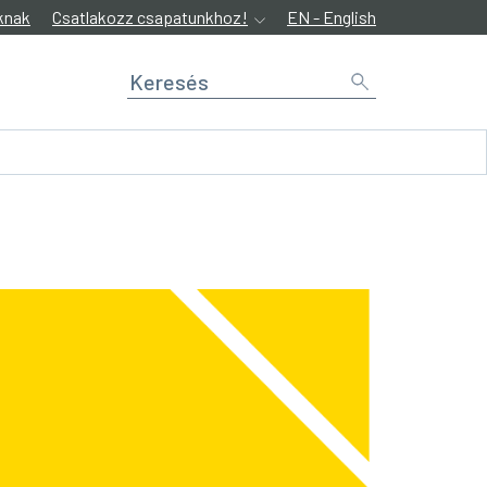
knak
Csatlakozz csapatunkhoz!
EN - English