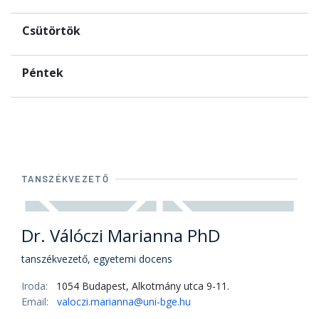
Csütörtök
Péntek
TANSZÉKVEZETŐ
Dr. Válóczi Marianna PhD
tanszékvezető, egyetemi docens
Iroda:
1054 Budapest, Alkotmány utca 9-11.
Email:
valoczi.marianna@uni-bge.hu