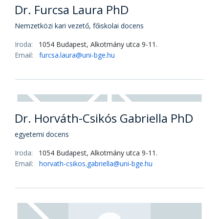
Dr. Folmeg Márta PhD
Oktatási dékánhelyettes, adjunktus
Iroda:
1054 Budapest, Alkotmány utca 9-11.
Email:
odh.mukk@uni-bge.hu
Dr. Furcsa Laura PhD
Nemzetközi kari vezető, főiskolai docens
Iroda:
1054 Budapest, Alkotmány utca 9-11.
Email:
furcsa.laura@uni-bge.hu