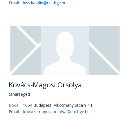
Dr. Kaposi Ildikó
adjunktus
Iroda:
1054 Budapest, Alkotmány utca 9-11.
Email:
kaposi.ildiko@uni-bge.hu
Dr. Kiss Katalin PhD
főiskolai docens
Iroda:
1054 Budapest, Alkotmány utca 9-11.
Email:
kiss.katalin@uni-bge.hu