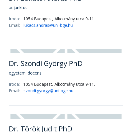
Email:
Krasztev.Peter@uni-bge.hu
Dr. Lukács András PhD
adjunktus
Iroda:
1054 Budapest, Alkotmány utca 9-11.
Email:
lukacs.andras@uni-bge.hu