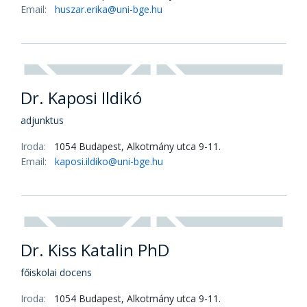
Hukné Dr. Kiss Szilvia
főiskolai docens
Email:
kiss.szilvia@uni-bge.hu
Dr. Huszár Erika PhD
adjunktus
Iroda:
1054 Budapest, Alkotmány utca 9-11.
Email:
huszar.erika@uni-bge.hu