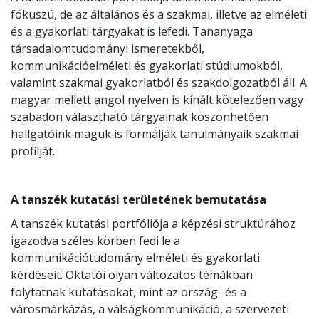
fókuszú, de az általános és a szakmai, illetve az elméleti
és a gyakorlati tárgyakat is lefedi. Tananyaga
társadalomtudományi ismeretekből,
kommunikációelméleti és gyakorlati stúdiumokból,
valamint szakmai gyakorlatból és szakdolgozatból áll. A
magyar mellett angol nyelven is kínált kötelezően vagy
szabadon választható tárgyainak köszönhetően
hallgatóink maguk is formálják tanulmányaik szakmai
profilját.
A tanszék kutatási területének bemutatása
A tanszék kutatási portfóliója a képzési struktúrához
igazodva széles körben fedi le a
kommunikációtudomány elméleti és gyakorlati
kérdéseit. Oktatói olyan változatos témákban
folytatnak kutatásokat, mint az ország- és a
városmárkázás, a válságkommunikáció, a szervezeti