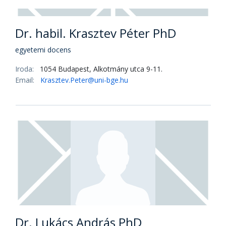
Kovács-Magosi Orsolya
tanársegéd
Iroda:
1054 Budapest, Alkotmány utca 9-11.
Email:
kovacs-magosi.orsolya@uni-bge.hu
Dr. habil. Krasztev Péter PhD
egyetemi docens
Iroda:
1054 Budapest, Alkotmány utca 9-11.