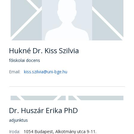
Dr. Horváth-Csikós Gabriella PhD
egyetemi docens
Iroda:
1054 Budapest, Alkotmány utca 9-11.
Email:
horvath-csikos.gabriella@uni-bge.hu