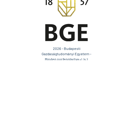
főiskolai docens
Iroda:
1054 Budapest, Alkotmány utca 9-11.
Email:
torok.judit@uni-bge.hu
Dr. habil. Zelena András PhD
dékán, egyetemi docens
Iroda:
1054 Budapest, Alkotmány utca 9-11.
Email:
zelena.andras@uni-bge.hu