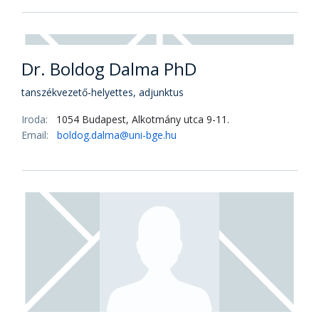
Dr. habil. Bayer Judit PhD
egyetemi docens
Iroda:
1054 Budapest, Alkotmány utca 9-11.
Email:
bayer.judit@uni-bge.hu
Dr. Boldog Dalma PhD
tanszékvezető-helyettes, adjunktus
Iroda:
1054 Budapest, Alkotmány utca 9-11.
Email:
boldog.dalma@uni-bge.hu