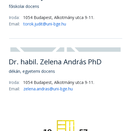
Dr. Szondi György PhD
egyetemi docens
Iroda:
1054 Budapest, Alkotmány utca 9-11.
Email:
szondi.gyorgy@uni-bge.hu
Dr. Török Judit PhD