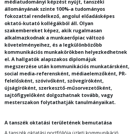
médiatudományi képzést nyújt, tanszéki
állományának szinte 100%-a tudományos
fokozattal rendelkező, angolul előadásképes
oktató-kutató kollégákból áll. Olyan
szakembereket képez, akik rugalmasan
alkalmazkodnak a munkaerőpiac változó
követelményeihez, és a legkülönbözőbb
kommunikációs munkakörökben helyezkedhetnek
el. A hallgatók alapszakos diplomájuk
megszerzése után kommunikációs munkatársként,
social media-referensként, médiaelemzőként, PR-
felelősként, szóvivőként, szövegíróként,
újságíróként, szerkesztő-műsorvezetőként,
sajtófigyelőként dolgozhatnak tovább, vagy
mesterszakon folytathatják tanulmányaikat.
A tanszék oktatási területének bemutatása
A tanszék oktatási portfóliója üzleti kommunikáció