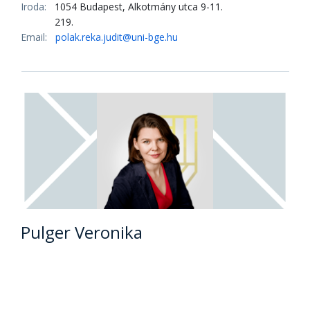
Lovasné Dr. Avató Judit PhD
egyetemi docens
Iroda:
1054 Budapest, Alkotmány utca 9-11.
219.
Email:
Lovasneavato.Judit@uni-bge.hu
Dr. Magyar Norbert PhD