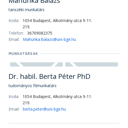
Mahunka Balázs
tanszéki munkatárs
Iroda:
1054 Budapest, Alkotmány utca 9-11.
219.
Telefon:
36709082375
Email:
Mahunka.Balazs@uni-bge.hu
MUNKATÁRSAK