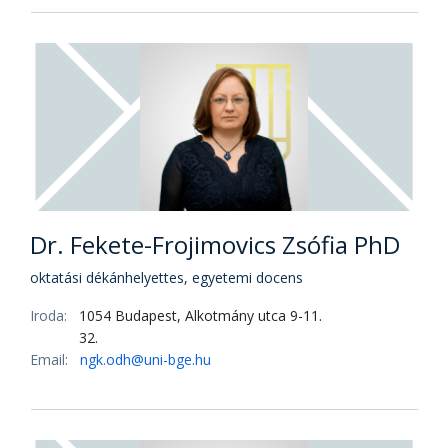
Tudományos főmunkatárs
Iroda:
1054 Budapest, Alkotmány utca 9-11.
219.
Email:
dombi.mihaly@uni-bge.hu
Prof. Dr. Egedy Tamás PhD, DSc
egyetemi tanár
Iroda:
1054 Budapest, Alkotmány utca 9-11.