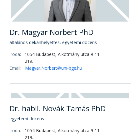
Dr. Győri Zsuzsanna PhD
tudományos kari vezető, tudományos főmunkatárs
Iroda:
1054 Budapest, Alkotmány utca 9-11.
219.
Email:
gyori.zsuzsanna@uni-bge.hu