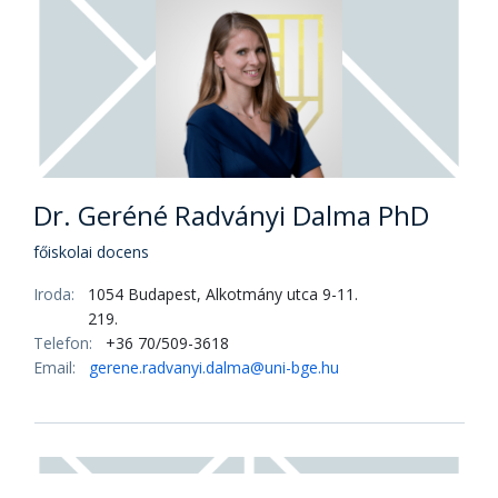
219.
Email:
egedy.tamas@uni-bge.hu
Dr. Farkas Jácint PhD
tudományos főmunkatárs
Iroda:
1054 Budapest, Alkotmány utca 9-11.
219.
Email:
farkas.jacint@uni-bge.hu