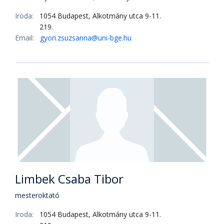
Dr. Geréné Radványi Dalma PhD
főiskolai docens
Iroda:
1054 Budapest, Alkotmány utca 9-11.
219.
Telefon:
+36 70/509-3618
Email:
gerene.radvanyi.dalma@uni-bge.hu