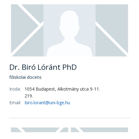
Dr. habil. Berta Péter PhD
tudományos főmunkatárs
Iroda:
1054 Budapest, Alkotmány utca 9-11.
219.
Email:
berta.peter@uni-bge.hu