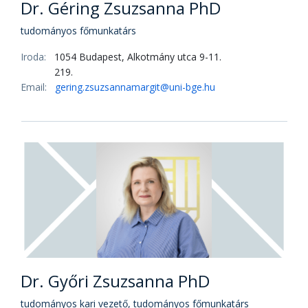
Dr. Fekete-Frojimovics Zsófia PhD
oktatási dékánhelyettes, egyetemi docens
Iroda:
1054 Budapest, Alkotmány utca 9-11.
32.
Email:
ngk.odh@uni-bge.hu