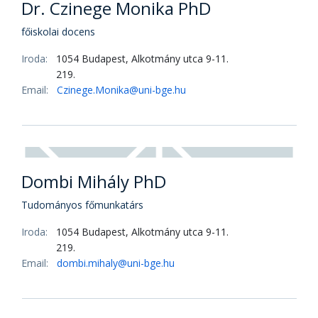
Dr. Biró Lóránt PhD
főiskolai docens
Iroda:
1054 Budapest, Alkotmány utca 9-11.
219.
Email:
biro.lorant@uni-bge.hu