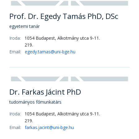
Dr. Czinege Monika PhD
főiskolai docens
Iroda:
1054 Budapest, Alkotmány utca 9-11.
219.
Email:
Czinege.Monika@uni-bge.hu
Dombi Mihály PhD