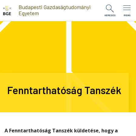
Ugrás a tartalomra
Budapesti Gazdaságtudományi
Egyetem
KERESÉS
MENÜ
Fenntarthatóság Tanszék
A Fenntarthatóság Tanszék küldetése, hogy a