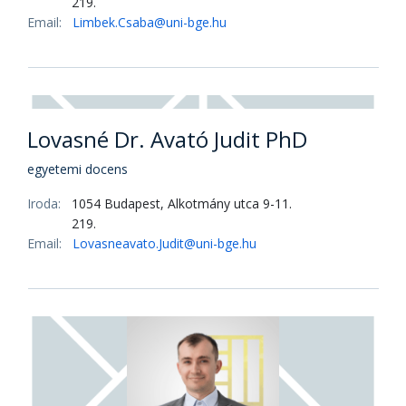
Dr. Géring Zsuzsanna PhD
tudományos főmunkatárs
Iroda:
1054 Budapest, Alkotmány utca 9-11.
219.
Email:
gering.zsuzsannamargit@uni-bge.hu