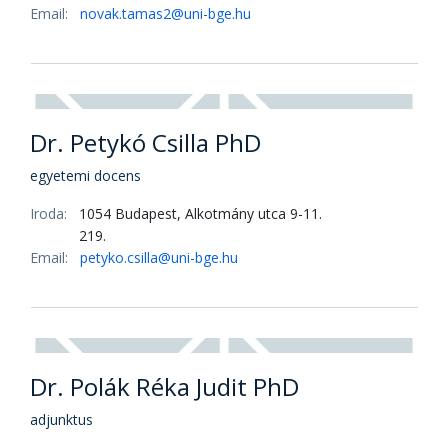
Limbek Csaba Tibor
mesteroktató
Iroda:
1054 Budapest, Alkotmány utca 9-11.
219.
Email:
Limbek.Csaba@uni-bge.hu