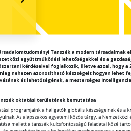
ársadalomtudományi Tanszék a modern társadalmak előtt
zetközi együttműködési lehetőségekkel és a gazdas
szertani kérdéseivel foglalkozik, illetve azzal, hogy a
enleg nehezen azonosítható készségeit hogyan lehet fe
ívásának és lehetőségének, a mesterséges intelligenci
anszék oktatási területének bemutatása
tási programjaink a hallgatók globális készségeinek és a k
yulnak. Az alapszakos egyetemi közös tárgy, a Nemzetközi é
atása mellett a tanszék kulcsfontosságú feladatai közé tar