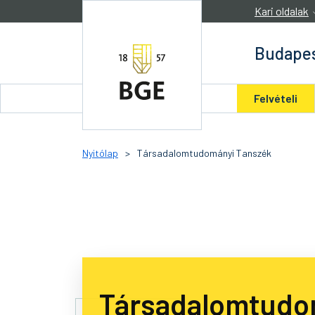
Ugrás a tartalomra
Kari oldalak
Budapes
Felvételi
Nyitólap
>
Társadalomtudományi Tanszék
Társadalomtudo