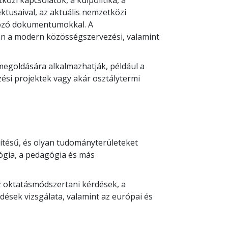
zi kapcsolatok, a külpolitika, a
tusaival, az aktuális nemzetközi
yozó dokumentumokkal. A
n a modern közösségszervezési, valamint
megoldására alkalmazhatják, például a
ési projektek vagy akár osztálytermi
ítésű, és olyan tudományterületeket
lógia, a pedagógia és más
 oktatásmódszertani kérdések, a
rdések vizsgálata, valamint az európai és