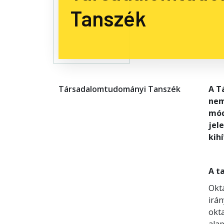
Tanszék
Társadalomtudományi Tanszék
A T
nem
mód
jel
kih
A t
Okta
irán
okt