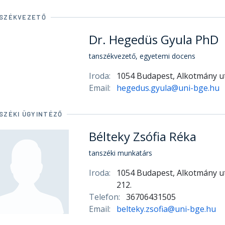
SZÉKVEZETŐ
Dr. Hegedüs Gyula PhD
tanszékvezető, egyetemi docens
Iroda:
1054 Budapest, Alkotmány ut
Email:
hegedus.gyula@uni-bge.hu
SZÉKI ÜGYINTÉZŐ
Bélteky Zsófia Réka
tanszéki munkatárs
Iroda:
1054 Budapest, Alkotmány ut
212.
Telefon:
36706431505