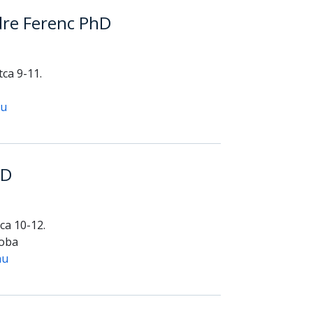
dre Ferenc PhD
ca 9-11.
hu
hD
ca 10-12.
zoba
hu