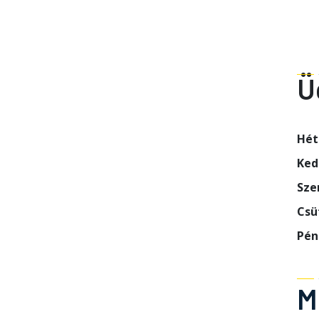
Ü
Hé
Ke
Sze
Csü
Pén
M