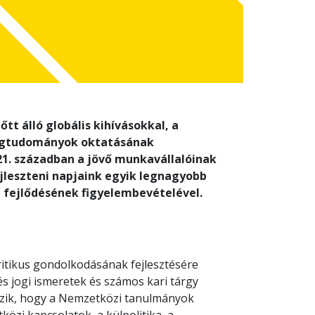
 álló globális kihívásokkal, a
ágtudományok oktatásának
 21. században a jövő munkavállalóinak
jleszteni napjaink egyik legnagyobb
a fejlődésének figyelembevételével.
ritikus gondolkodásának fejlesztésére
s jogi ismeretek és számos kari tárgy
tozik, hogy a Nemzetközi tanulmányok