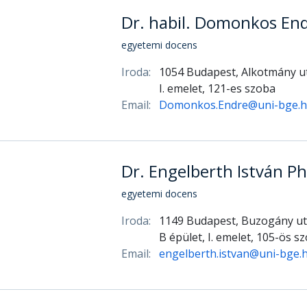
Dr. habil. Domonkos En
egyetemi docens
Iroda:
1054 Budapest, Alkotmány ut
I. emelet, 121-es szoba
Email:
Domonkos.Endre@uni-bge.
Dr. Engelberth István P
egyetemi docens
Iroda:
1149 Budapest, Buzogány ut
B épület, I. emelet, 105-ös s
Email:
engelberth.istvan@uni-bge.