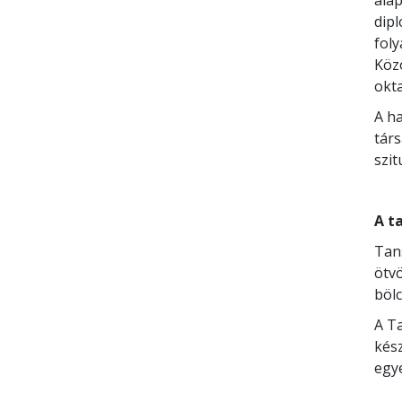
alap
dip
fol
Köz
okta
A h
társ
szi
A t
Tan
ötvö
böl
A T
kész
egy