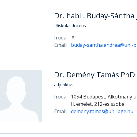
Dr. habil. Buday-Sántha
főiskolai docens
Iroda:
#
Email:
buday-santha.andrea@uni-b
Dr. Demény Tamás PhD
adjunktus
Iroda:
1054 Budapest, Alkotmány ut
II. emelet, 212-es szoba
Email:
demeny.tamas@uni-bge.hu