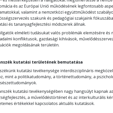
- és mesterképzésen a hallgatókat megismertesse a nemzetkö
lomácia és az Európai Unió működésének legfontosabb aspek
yamatokkal, valamint a nemzetközi együttműködést szabál
össégszervezés szakunk és pedagógiai szakjaink fókuszába
tási és tananyagfejlesztési módszerek állnak.
allgatók elméleti tudásukat valós problémák elemzésére és 
adalmi konfliktusok, gazdasági kihívások, művelődésszervez
tuációk megoldásának területén.
anszék kutatási területének bemutatása
székünk kutatási tevékenysége interdiszciplináris megközel
z, mint a politikatudomány, a történettudomány, a pszicho
csészettudományok.
anszék kutatási tevékenységében nagy hangsúlyt kapnak az
ségfejlesztés, a művelődéstörténet és az interkulturális ké
etemes értékekkel kapcsolatos aktuális kutatások.