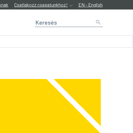
knak
Csatlakozz csapatunkhoz!
EN - English