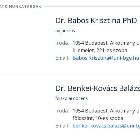
Email:
belteky.zsofia@uni-bge.hu
ATÓ MUNKATÁRSAK
Dr. Babos Krisztina PhD
adjunktus
Iroda:
1054 Budapest, Alkotmány ut
II. emelet, 221-es szoba
Email:
Babos.Krisztina@uni-bge.hu
Dr. Benkei-Kovács Baláz
főiskolai docens
Iroda:
1054 Budapest, Alkotmány ut
földszint, 10-es szoba
Email:
benkei-kovacs.balazs@uni-b