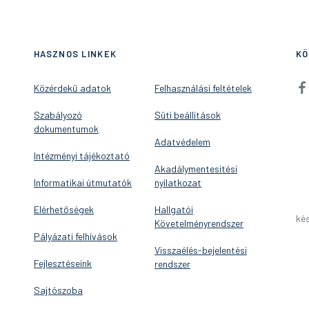
HASZNOS LINKEK
KÖ
Közérdekű adatok
Felhasználási feltételek
Szabályozó
Süti beállítások
dokumentumok
Adatvédelem
Intézményi tájékoztató
Akadálymentesítési
Informatikai útmutatók
nyilatkozat
Elérhetőségek
Hallgatói
kés
Követelményrendszer
Pályázati felhívások
Visszaélés-bejelentési
Fejlesztéseink
rendszer
Sajtószoba