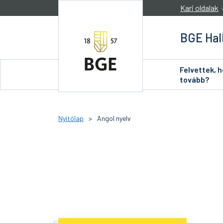
Ugrás a tartalomra
Kari oldalak
BGE Hal
Felvettek, 
tovább?
Nyitólap
>
Angol nyelv