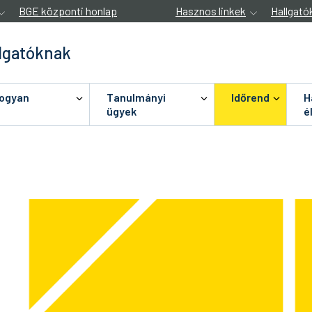
BGE központi honlap
Hasznos linkek
Hallgató
lgatóknak
hogyan
Tanulmányi
Időrend
H
ügyek
é