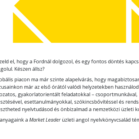
eld el, hogy a Fordnál dolgozol, és egy fontos döntés kap
golul. Készen állsz?
obális piacon ma már szinte alapelvárás, hogy magabiztosa
zusainkon már az első órától valódi helyzetekben használod
ozatos, gyakorlatorientált feladatokkal – csoportmunkával, 
esztésével, esettanulmányokkal, szókincsbővítéssel és rends
lesztheted nyelvtudásod és önbizalmad a nemzetközi üzleti
anyagaink a
Market Leader
üzleti angol nyelvkönyvcsalád té