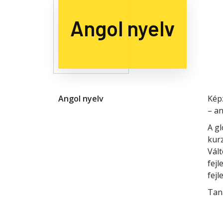
Angol nyelv
Angol nyelv
Képz
– an
A gl
kur
Vált
fejl
fej
Tan