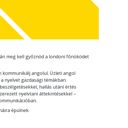
csán meg kell győznöd a londoni főnöködet
n kommunikálj angolul. Üzleti angol
 a nyelvet gazdasági témákban.
beszélgetésekkel, hallás utáni értés
zerezett nyelvtani áttekintésekkel –
 kommunikációban.
máira épülnek.