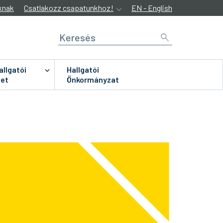
knak
Csatlakozz csapatunkhoz!
EN - English
allgatói
Hallgatói
let
Önkormányzat