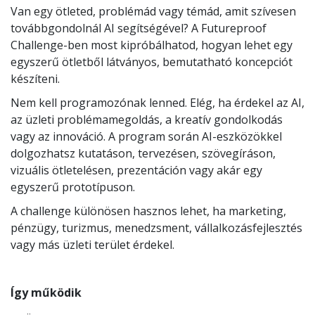
Van egy ötleted, problémád vagy témád, amit szívesen
továbbgondolnál AI segítségével? A Futureproof
Challenge-ben most kipróbálhatod, hogyan lehet egy
egyszerű ötletből látványos, bemutatható koncepciót
készíteni.
Nem kell programozónak lenned. Elég, ha érdekel az AI,
az üzleti problémamegoldás, a kreatív gondolkodás
vagy az innováció. A program során AI-eszközökkel
dolgozhatsz kutatáson, tervezésen, szövegíráson,
vizuális ötletelésen, prezentáción vagy akár egy
egyszerű prototípuson.
A challenge különösen hasznos lehet, ha marketing,
pénzügy, turizmus, menedzsment, vállalkozásfejlesztés
vagy más üzleti terület érdekel.
Így működik