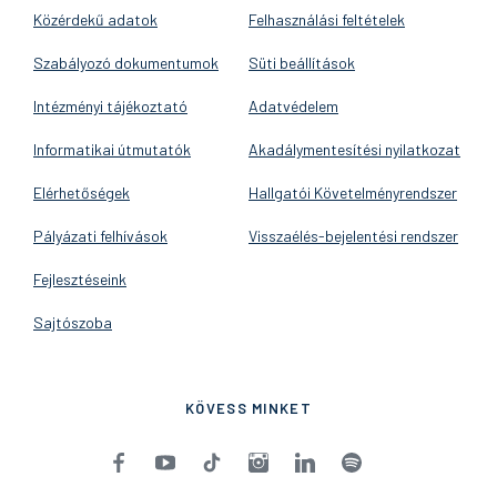
Közérdekű adatok
Felhasználási feltételek
Szabályozó dokumentumok
Süti beállítások
Intézményi tájékoztató
Adatvédelem
Informatikai útmutatók
Akadálymentesítési nyilatkozat
Elérhetőségek
Hallgatói Követelményrendszer
Pályázati felhívások
Visszaélés-bejelentési rendszer
Fejlesztéseink
Sajtószoba
KÖVESS MINKET