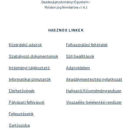
Gazdaságtudományi Egyetem -
Minden jog fenntartva
v1.14.2
HASZNOS LINKEK
Közérdekű adatok
Felhasználási feltételek
Szabályozó dokumentumok
Süti beállítások
Intézményi tájékoztató
Adatvédelem
Informatikai útmutatók
Akadálymentesítési nyilatkozat
Elérhetőségek
Hallgatói Követelményrendszer
Pályázati felhívások
Visszaélés-bejelentési rendszer
Fejlesztéseink
Sajtószoba