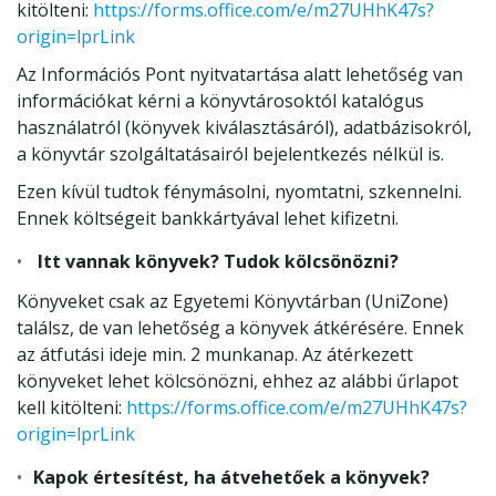
kitölteni:
https://forms.office.com/e/m27UHhK47s?
origin=lprLink
Az Információs Pont nyitvatartása alatt lehetőség van
információkat kérni a könyvtárosoktól katalógus
használatról (könyvek kiválasztásáról), adatbázisokról,
a könyvtár szolgáltatásairól bejelentkezés nélkül is.
Ezen kívül tudtok fénymásolni, nyomtatni, szkennelni.
Ennek költségeit bankkártyával lehet kifizetni.
Itt vannak könyvek? Tudok kölcsönözni?
Könyveket csak az Egyetemi Könyvtárban (UniZone)
találsz, de van lehetőség a könyvek átkérésére. Ennek
az átfutási ideje min. 2 munkanap. Az átérkezett
könyveket lehet kölcsönözni, ehhez az alábbi űrlapot
kell kitölteni:
https://forms.office.com/e/m27UHhK47s?
origin=lprLink
Kapok értesítést, ha átvehetőek a könyvek?