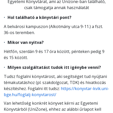
Egyetemi Könyvtárat, ami az Unizone-ban található,
csak támogatja annak használatát
Hol található a könyvtári pont?
A belvárosi kampuszon (Alkotmány utca 9-11.) a fszt.
36-os teremben.
Mikor van nyitva?
Hétfőn, szerdán 9 és 17 óra között, pénteken pedig 9
és 15 között.
Milyen szolgáltatást tudok itt igénybe venni?
Tudsz foglalni könyvtárost, aki segítséget tud nyújtani
témakutatáshoz (pl. szakdolgozat, TDK) és hivatkozás
készítéshez. Foglalni itt tudsz:
https://konyvtar-kvik.uni-
bge.hu/foglalj-konyvtarost/
Van lehetőség konkrét könyvet kérni az Egyetemi
Könyvtárból (UniZone), ehhez az alábbi űrlapot kell