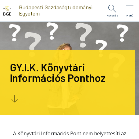
Ugrás a tartalomra
Budapesti Gazdaságtudományi
Egyetem
KERESÉS
MENÜ
GY.I.K. Könyvtári
Információs Ponthoz
A Könyvtári Információs Pont nem helyettesíti az