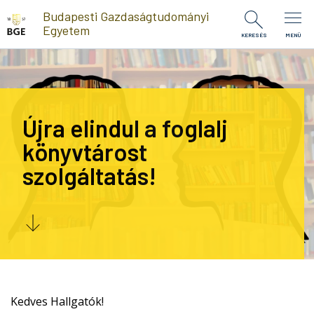
Ugrás a tartalomra
Budapesti Gazdaságtudományi
Egyetem
KERESÉS
MENÜ
Újra elindul a foglalj
könyvtárost
szolgáltatás!
Kedves Hallgatók!