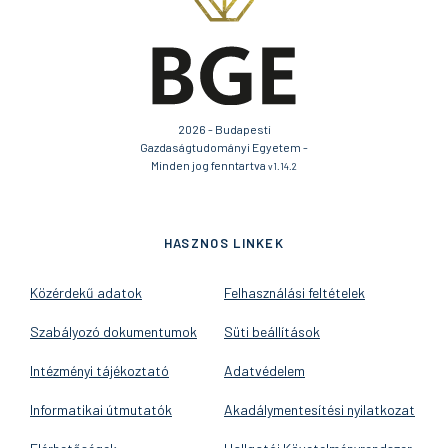
2026 - Budapesti
Gazdaságtudományi Egyetem -
Minden jog fenntartva
v1.14.2
HASZNOS LINKEK
Közérdekű adatok
Felhasználási feltételek
Szabályozó dokumentumok
Süti beállítások
Intézményi tájékoztató
Adatvédelem
Informatikai útmutatók
Akadálymentesítési nyilatkozat