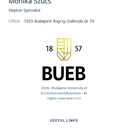
Mónika Szücs
Neptun Specialist
Office:
1055 Budapest Bajcsy-Zsilinszki út 74.
2026 - Budapest University of
Economics and Business - All
rights reserved
v1.14.2
USEFUL LINKS