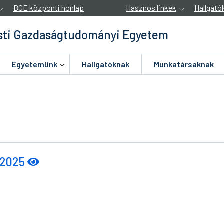
BGE központi honlap
Hasznos linkek
Hallgató
ti Gazdaságtudományi Egyetem
Egyetemünk
Hallgatóknak
Munkatársaknak
 2025