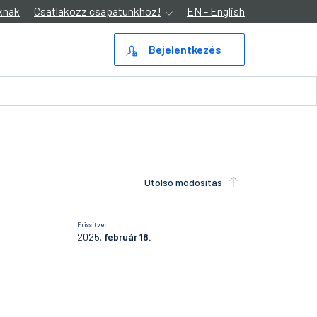
knak
Csatlakozz csapatunkhoz!
EN - English
Bejelentkezés
Utolsó módosítás
Frissítve:
2025.
február 18.