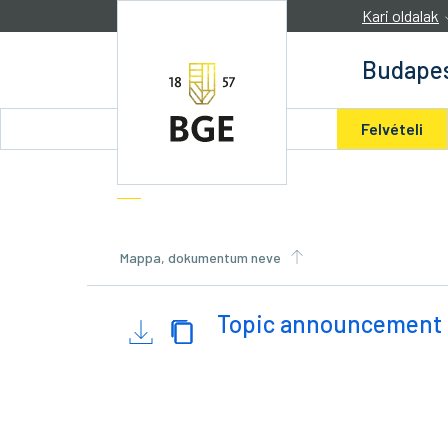
Ugrás a tartalomra
Kari oldalak
Budapes
Felvételi
Mappa, dokumentum neve
Topic announcement