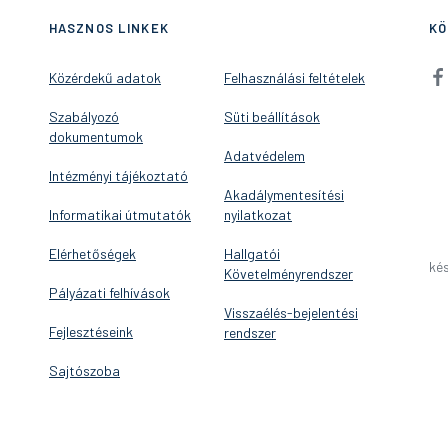
HASZNOS LINKEK
KÖ
Közérdekű adatok
Felhasználási feltételek
Szabályozó
Süti beállítások
dokumentumok
Adatvédelem
Intézményi tájékoztató
Akadálymentesítési
Informatikai útmutatók
nyilatkozat
Elérhetőségek
Hallgatói
kés
Követelményrendszer
Pályázati felhívások
Visszaélés-bejelentési
Fejlesztéseink
rendszer
Sajtószoba