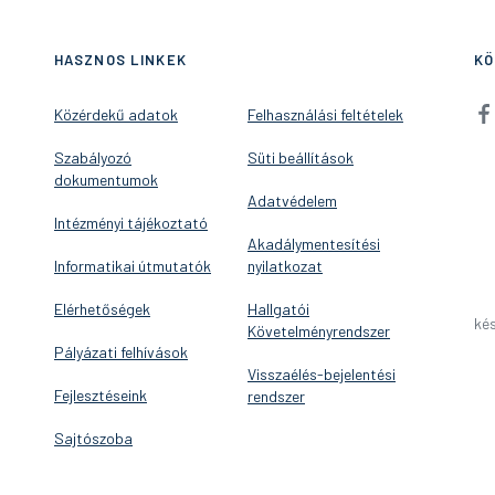
HASZNOS LINKEK
KÖ
Közérdekű adatok
Felhasználási feltételek
Szabályozó
Süti beállítások
dokumentumok
Adatvédelem
Intézményi tájékoztató
Akadálymentesítési
Informatikai útmutatók
nyilatkozat
Elérhetőségek
Hallgatói
kés
Követelményrendszer
Pályázati felhívások
Visszaélés-bejelentési
Fejlesztéseink
rendszer
Sajtószoba