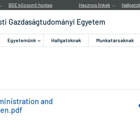
BGE központi honlap
Hasznos linkek
Hallgató
ti Gazdaságtudományi Egyetem
Egyetemünk
Hallgatóknak
Munkatársaknak
inistration and
en.pdf