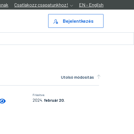
knak
Csatlakozz csapatunkhoz!
EN - English
Bejelentkezés
Utolsó módosítás
Frissítve:
2024.
február 20.