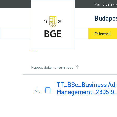
Ugrás a tartalomra
Kari oldalak
Budapes
Felvételi
Mappa, dokumentum neve
TT_BSc_Business Adm
Management_230519_