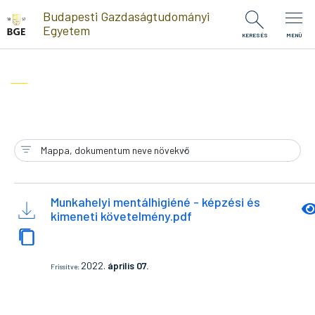
Ugrás a tartalomra
Budapesti Gazdaságtudományi
Egyetem
KERESÉS
MENÜ
Munkahelyi mentálhigiéné - képzési és
kimeneti követelmény.pdf
2022.
április 07.
Frissítve: